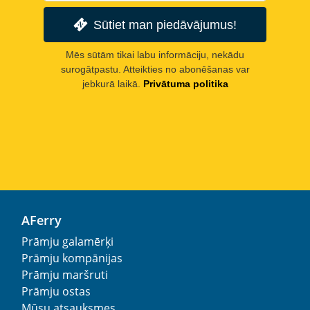
Sūtiet man piedāvājumus!
Mēs sūtām tikai labu informāciju, nekādu
surogātpastu. Atteikties no abonēšanas var
jebkurā laikā.
Privātuma politika
AFerry
Prāmju galamērķi
Prāmju kompānijas
Prāmju maršruti
Prāmju ostas
Mūsu atsauksmes