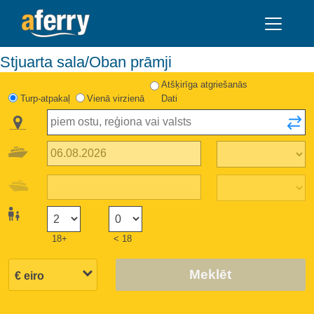
Stjuarta sala/Oban prāmji
Atšķirīga atgriešanās
Turp-atpakaļ
Vienā virzienā
Dati
18+
< 18
Meklēt