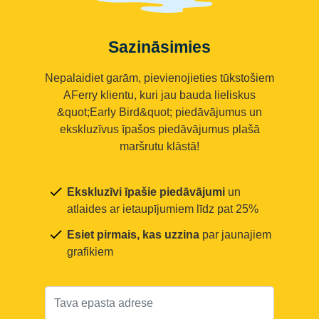
Sazināsimies
Nepalaidiet garām, pievienojieties tūkstošiem
AFerry klientu, kuri jau bauda lieliskus
&quot;Early Bird&quot; piedāvājumus un
ekskluzīvus īpašos piedāvājumus plašā
maršrutu klāstā!
Ekskluzīvi īpašie piedāvājumi
un
atlaides ar ietaupījumiem līdz pat 25%
Esiet pirmais, kas uzzina
par jaunajiem
grafikiem