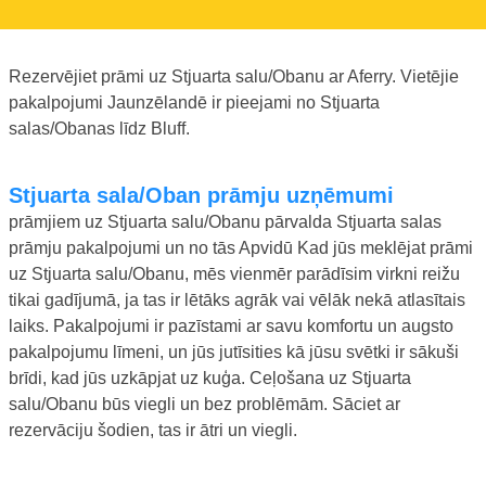
Rezervējiet prāmi uz Stjuarta salu/Obanu ar Aferry. Vietējie
pakalpojumi Jaunzēlandē ir pieejami no Stjuarta
salas/Obanas līdz Bluff.
Stjuarta sala/Oban prāmju uzņēmumi
prāmjiem uz Stjuarta salu/Obanu pārvalda Stjuarta salas
prāmju pakalpojumi un no tās Apvidū Kad jūs meklējat prāmi
uz Stjuarta salu/Obanu, mēs vienmēr parādīsim virkni reižu
tikai gadījumā, ja tas ir lētāks agrāk vai vēlāk nekā atlasītais
laiks. Pakalpojumi ir pazīstami ar savu komfortu un augsto
pakalpojumu līmeni, un jūs jutīsities kā jūsu svētki ir sākuši
brīdi, kad jūs uzkāpjat uz kuģa. Ceļošana uz Stjuarta
salu/Obanu būs viegli un bez problēmām. Sāciet ar
rezervāciju šodien, tas ir ātri un viegli.