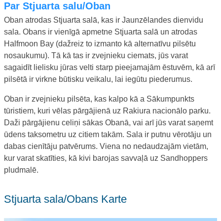
Par Stjuarta salu/Oban
Oban atrodas Stjuarta salā, kas ir Jaunzēlandes dienvidu
sala. Obans ir vienīgā apmetne Stjuarta salā un atrodas
Halfmoon Bay (dažreiz to izmanto kā alternatīvu pilsētu
nosaukumu). Tā kā tas ir zvejnieku ciemats, jūs varat
sagaidīt lielisku jūras velti starp pieejamajām ēstuvēm, kā arī
pilsētā ir virkne būtisku veikalu, lai iegūtu piederumus.
Oban ir zvejnieku pilsēta, kas kalpo kā a Sākumpunkts
tūristiem, kuri vēlas pārgājienā uz Rakiura nacionālo parku.
Daži pārgājienu celiņi sākas Obanā, vai arī jūs varat saņemt
ūdens taksometru uz citiem takām. Sala ir putnu vērotāju un
dabas cienītāju patvērums. Viena no nedaudzajām vietām,
kur varat skatīties, kā kivi barojas savvaļā uz Sandhoppers
pludmalē. ​​
Stjuarta sala/Obans Karte