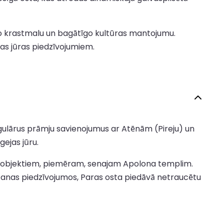
no krastmalu un bagātīgo kultūras mantojumu.
ejas jūras piedzīvojumiem.
t regulārus prāmju savienojumus ar Atēnām (Pireju) un
ejas jūru.
s objektiem, piemēram, senajam Apolona templim.
eļošanas piedzīvojumos, Paras osta piedāvā netraucētu