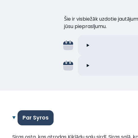
Šie ir visbiežāk uzdotie jautāj
jūsu pieprasījumu.
Par Syros
Siras osta, kas atrodas Kiklādu salu sirdī, Siras salā