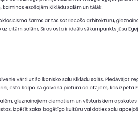
 kaimiņos esošajām Kiklādu salām un tālāk.
oklasicisma šarms ar tās satriecošo arhitektūru, gleznai
ies uz citām salām, Siras osta ir ideāls sākumpunkts jūsu Eg
 galvenie vārti uz šo ikonisko salu Kiklādu salās. Piedāvājo
i, osta kalpo kā galvenā pietura ceļotājiem, kas izpēta Eg
dmalēm, gleznainajiem ciematiem un vēsturiskiem apskate
rastos, izpētīt salas bagātīgo kultūru vai doties salu apc