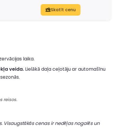
Skatīt cenu
rvācijas laika.
kļa veida.
Lielākā daļa ceļotāju ar automašīnu
 sezonās.
 reisos.
s. Visaugstākās cenas ir nedēļas nogalēs un