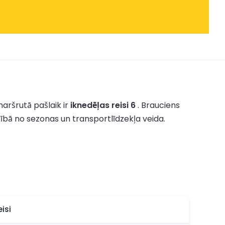
aršrutā pašlaik ir
iknedēļas reisi 6
.
Brauciens
rībā no sezonas un transportlīdzekļa veida.
isi