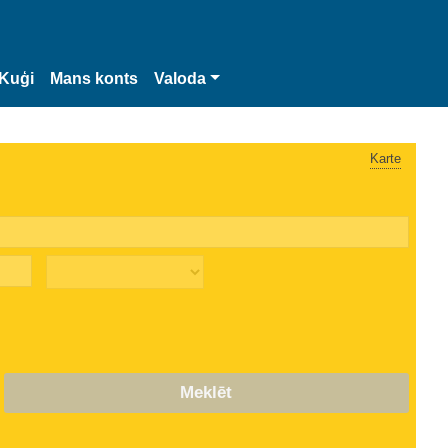
Kuģi
Mans konts
Valoda
Karte
Meklēt