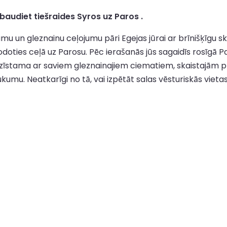
baudiet tiešraides Syros uz Paros .
 un gleznainu ceļojumu pāri Egejas jūrai ar brīnišķīgu ska
doties ceļā uz Parosu. Pēc ierašanās jūs sagaidīs rosīgā Pa
zīstama ar saviem gleznainajiem ciematiem, skaistajām p
mu. Neatkarīgi no tā, vai izpētāt salas vēsturiskās vietas 