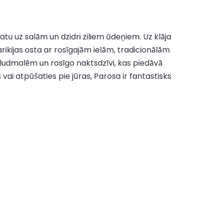
tu uz salām un dzidri ziliem ūdeņiem. Uz klāja
rikijas osta ar rosīgajām ielām, tradicionālām
ludmalēm un rosīgo naktsdzīvi, kas piedāvā
vai atpūšaties pie jūras, Parosa ir fantastisks