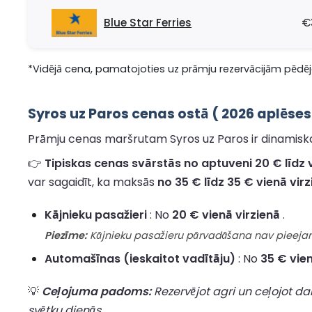
Blue Star Ferries
€
*Vidējā cena, pamatojoties uz prāmju rezervācijām pēdējo
Syros uz Paros cenas ostā ( 2026 aplēses
Prāmju cenas maršrutam Syros uz Paros ir dinamiskas
👉
Tipiskas cenas svārstās no aptuveni 20 € līdz 
var sagaidīt, ka maksās
no 35 € līdz 35 € vienā vir
Kājnieku pasažieri
: No
20 € vienā virzienā
.
Piezīme:
Kājnieku pasažieru pārvadāšana nav pieejama 
Automašīnas (ieskaitot vadītāju)
: No
35 € vien
💡
Ceļojuma padoms:
Rezervējot agri un ceļojot da
svētku dienās.