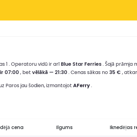
s 1 .
Operatoru vidū ir arī
Blue Star Ferries
.
Šajā prāmja m
ir 07:00
, bet
vēlākā — 21:30
.
Cenas sākas no
35 €
, atka
uz Paros jau šodien, izmantojot
AFerry
.
idējā cena
Ilgums
Iknedēļas re