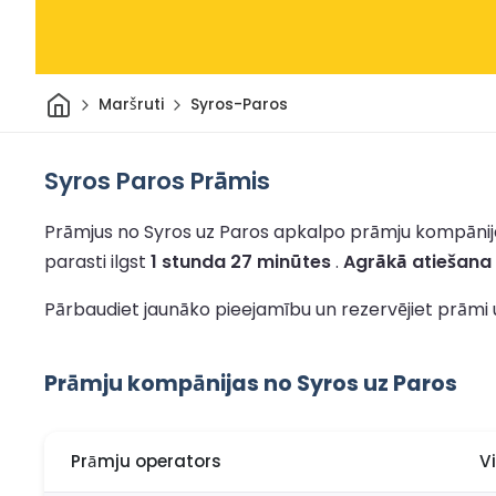
Sākums
Maršruti
Syros-Paros
Syros Paros Prāmis
Prāmjus no Syros uz Paros apkalpo prāmju kompānija
parasti ilgst
1 stunda 27 minūtes
.
Agrākā atiešana 
Pārbaudiet jaunāko pieejamību un rezervējiet prāmi 
Prāmju kompānijas no Syros uz Paros
Prāmju operators
V