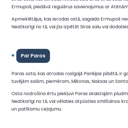
Ermupoli, piedāvā regulārus savienojumus ar Atēnām,
Apmeklētājus, kas ierodas ostā, sagaida Ermupoli ne
Neatkarīgi no tā, vai jūs izpētāt Siras salu vai dodat
Par Paros
Paras osta, kas atrodas rosīgajā Parikijas pilsētā, ir
tuvējām salām, piemēram, Mikonas, Naksas un Santorin
Osta nodrošina ērtu piekļuvi Paras skaistajām plu
Neatkarīgi no tā, vai vēlaties atpūsties smilšainos k
un patīkamu ceļojumu.