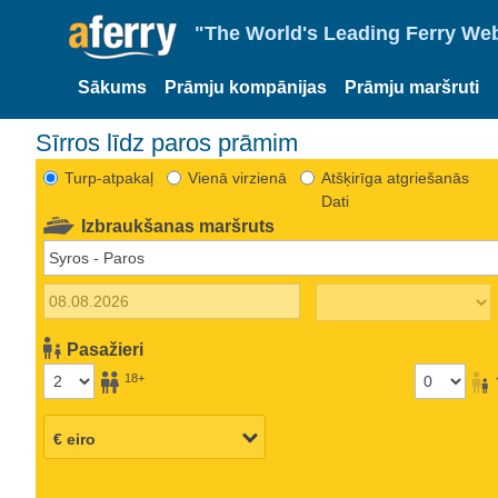
"The World's Leading Ferry Web
Sākums
Prāmju kompānijas
Prāmju maršruti
Sīrros līdz paros prāmim
Turp-atpakaļ
Vienā virzienā
Atšķirīga atgriešanās
Dati
Izbraukšanas maršruts
Pasažieri
18+