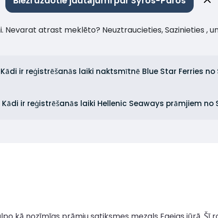
Bieži uzdotie jautājumi par Syros-Paros
umi. Nevarat atrast meklēto? Neuztraucieties, Sazinieties , 
Kādi ir reģistrēšanās laiki naktsmītnē Blue Star Ferries no
Kādi ir reģistrēšanās laiki Hellenic Seaways prāmjiem no
, kalpo kā nozīmīgs prāmju satiksmes mezgls Egejas jūrā. Šī