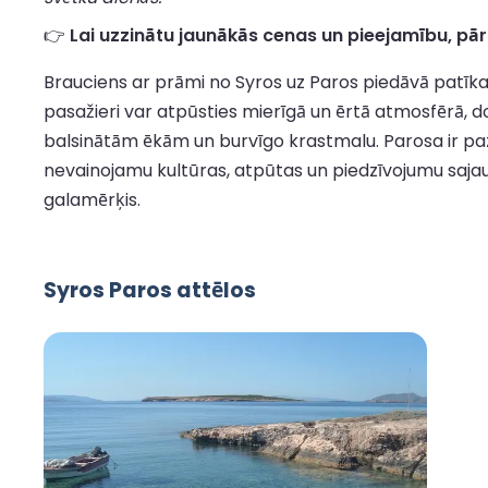
👉
Lai uzzinātu jaunākās cenas un pieejamību, pār
Brauciens ar prāmi no Syros uz Paros piedāvā patīkamu
pasažieri var atpūsties mierīgā un ērtā atmosfērā, do
balsinātām ēkām un burvīgo krastmalu. Parosa ir pa
nevainojamu kultūras, atpūtas un piedzīvojumu sajauku
galamērķis.
Syros Paros attēlos