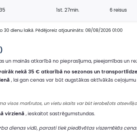
35
1st. 27min.
6 reisus
 30 dienu laikā. Pēdējoreiz atjaunināts: 08/08/2026 01:00
)
 un mainās atkarībā no pieprasījuma, pieejamības un reze
vairāk nekā 35 € atkarībā no sezonas un transportlīdze
zienā
, lai gan cenas var būt augstākas aktīvākās ceļojumu
visos maršrutos, un vietu skaits var būt ierobežots atsevišķos
ā virzienā
, ieskaitot sastrēgumstundas.
rba dienas vidū, parasti tiek piedāvātas viszemākās cena