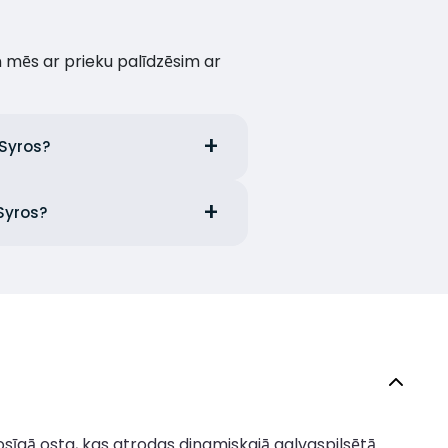
un mēs ar prieku palīdzēsim ar
 Syros?
 Syros?
 rosīgā osta, kas atrodas dinamiskajā galvaspilsētā