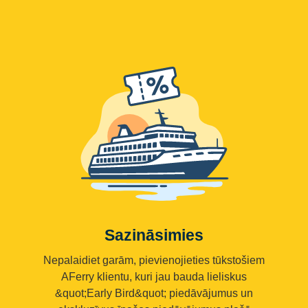
Sazināsimies
Nepalaidiet garām, pievienojieties tūkstošiem
AFerry klientu, kuri jau bauda lieliskus
&quot;Early Bird&quot; piedāvājumus un