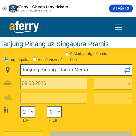
aFerry - Cheap ferry tickets
ATVĒRTS
Atvērt lietotnē aFerry
Tanjung Pinang uz Singapūra Prāmis
Atšķirīga atgriešanās
Turp-atpakaļ
Vienā virzienā
Dati
18+
< 18