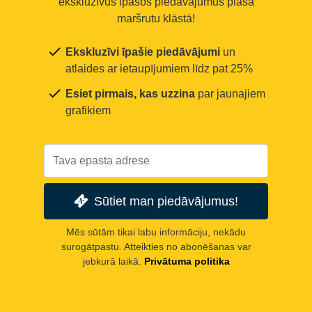
ekskluzīvus īpašos piedāvājumus plašā
maršrutu klāstā!
Ekskluzīvi īpašie piedāvājumi
un
atlaides ar ietaupījumiem līdz pat 25%
Esiet pirmais, kas uzzina
par jaunajiem
grafikiem
Sūtiet man piedāvājumus!
Mēs sūtām tikai labu informāciju, nekādu
surogātpastu. Atteikties no abonēšanas var
jebkurā laikā.
Privātuma politika