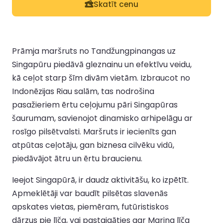
Skatīt cenu
Prāmja maršruts no Tandžungpinangas uz
Singapūru piedāvā gleznainu un efektīvu veidu,
kā ceļot starp šīm divām vietām. Izbraucot no
Indonēzijas Riau salām, tas nodrošina
pasažieriem ērtu ceļojumu pāri Singapūras
šaurumam, savienojot dinamisko arhipelāgu ar
rosīgo pilsētvalsti. Maršruts ir iecienīts gan
atpūtas ceļotāju, gan biznesa cilvēku vidū,
piedāvājot ātru un ērtu braucienu.
Ieejot Singapūrā, ir daudz aktivitāšu, ko izpētīt.
Apmeklētāji var baudīt pilsētas slavenās
apskates vietas, piemēram, futūristiskos
dārzus pie līča, vai pastaigāties gar Marina līča