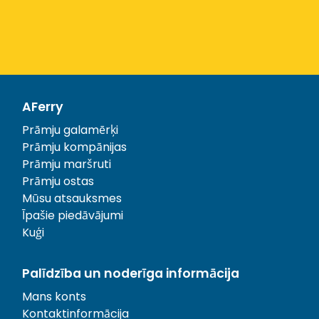
AFerry
Prāmju galamērķi
Prāmju kompānijas
Prāmju maršruti
Prāmju ostas
Mūsu atsauksmes
Īpašie piedāvājumi
Kuģi
Palīdzība un noderīga informācija
Mans konts
Kontaktinformācija