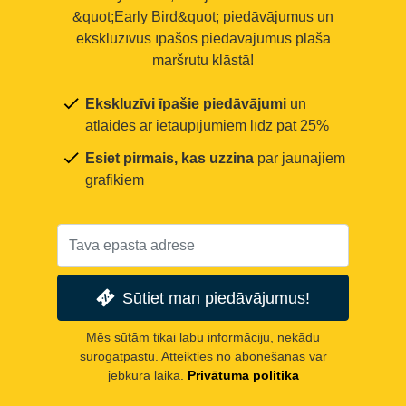
&quot;Early Bird&quot; piedāvājumus un
ekskluzīvus īpašos piedāvājumus plašā
maršrutu klāstā!
Ekskluzīvi īpašie piedāvājumi
un
atlaides ar ietaupījumiem līdz pat 25%
Esiet pirmais, kas uzzina
par jaunajiem
grafikiem
Sūtiet man piedāvājumus!
Mēs sūtām tikai labu informāciju, nekādu
surogātpastu. Atteikties no abonēšanas var
jebkurā laikā.
Privātuma politika