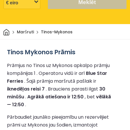
Meklēt
Sākums
Maršruti
Tinos-Mykonos
Tinos Mykonos Prāmis
Prāmjus no Tinos uz Mykonos apkalpo prāmju
kompānijas 1 .
Operatoru vidū ir arī
Blue Star
Ferries
.
Šajā prāmja maršrutā pašlaik ir
iknedēļas reisi 7
.
Brauciens parasti ilgst
30
minūšu
.
Agrākā atiešana ir 12:50
, bet
vēlākā
— 12:50
.
Pārbaudiet jaunāko pieejamību un rezervējiet
prāmi uz Mykonos jau šodien, izmantojot