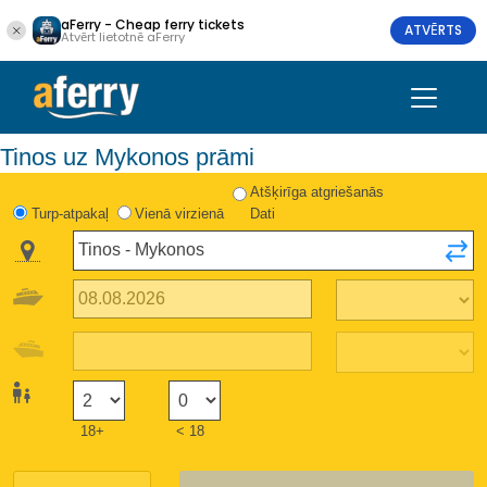
aFerry - Cheap ferry tickets
ATVĒRTS
Atvērt lietotnē aFerry
Tinos uz Mykonos prāmi
Atšķirīga atgriešanās
Turp-atpakaļ
Vienā virzienā
Dati
18+
< 18