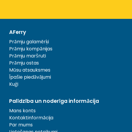
AFerry
Prāmju galamērķi
Prāmju kompānijas
Prāmju maršruti
Prāmju ostas
Mūsu atsauksmes
Īpašie piedāvājumi
Kuģi
Palīdzība un noderīga informācija
Mans konts
Kontaktinformācija
Par mums
Lietošanas noteikumi