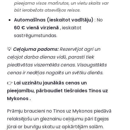
pieejama visos maršrutos, un vietu skaits var
būt ierobežots atsevišķos reisos.
Automašīnas (ieskaitot vadītāju)
: No
60 € vienā virzienā
, ieskaitot
sastrēgumstundas.
💡
Ceļojuma padoms:
Rezervējot agri un
ceļojot darba dienas vidū, parasti tiek
piedāvātas viszemākās cenas. Visaugstākās
cenas ir nedēļas nogalēs un svētku dienās.
👉
Lai uzzinātu jaunākās cenas un
pieejamību, pārbaudiet tiešraides Tinos uz
Mykonos .
Prāmju braucieni no Tinos uz Mykonos piedāvā
relaksējošu un gleznainu ceļojumu pāri Egejas
jūrai ar burvīgu skatu uz apkārtējām salām.