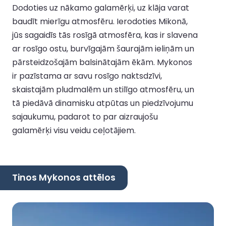
Dodoties uz nākamo galamērķi, uz klāja varat
baudīt mierīgu atmosfēru. Ierodoties Mikonā,
jūs sagaidīs tās rosīgā atmosfēra, kas ir slavena
ar rosīgo ostu, burvīgajām šaurajām ieliņām un
pārsteidzošajām balsinātajām ēkām. Mykonos
ir pazīstama ar savu rosīgo naktsdzīvi,
skaistajām pludmalēm un stilīgo atmosfēru, un
tā piedāvā dinamisku atpūtas un piedzīvojumu
sajaukumu, padarot to par aizraujošu
galamērķi visu veidu ceļotājiem.
Tinos Mykonos attēlos