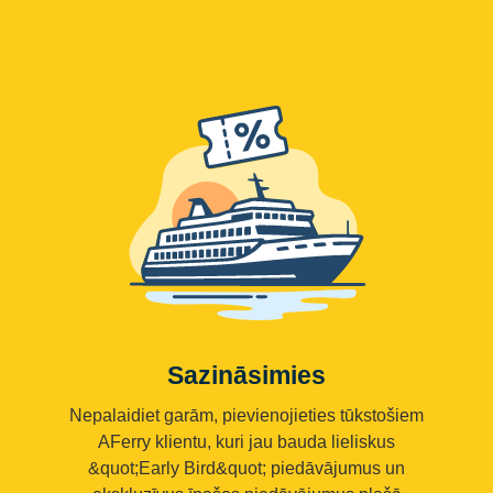
Sazināsimies
Nepalaidiet garām, pievienojieties tūkstošiem
AFerry klientu, kuri jau bauda lieliskus
&quot;Early Bird&quot; piedāvājumus un