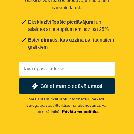
ekskluzīvus īpašos piedāvājumus plašā
maršrutu klāstā!
Ekskluzīvi īpašie piedāvājumi
un
atlaides ar ietaupījumiem līdz pat 25%
Esiet pirmais, kas uzzina
par jaunajiem
grafikiem
Sūtiet man piedāvājumus!
Mēs sūtām tikai labu informāciju, nekādu
surogātpastu. Atteikties no abonēšanas var
jebkurā laikā.
Privātuma politika