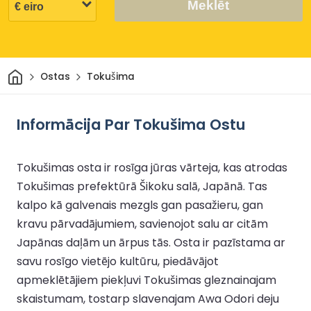
Meklēt
Sākums
Ostas
Tokušima
Informācija Par Tokušima Ostu
Tokušimas osta ir rosīga jūras vārteja, kas atrodas
Tokušimas prefektūrā Šikoku salā, Japānā. Tas
kalpo kā galvenais mezgls gan pasažieru, gan
kravu pārvadājumiem, savienojot salu ar citām
Japānas daļām un ārpus tās. Osta ir pazīstama ar
savu rosīgo vietējo kultūru, piedāvājot
apmeklētājiem piekļuvi Tokušimas gleznainajam
skaistumam, tostarp slavenajam Awa Odori deju