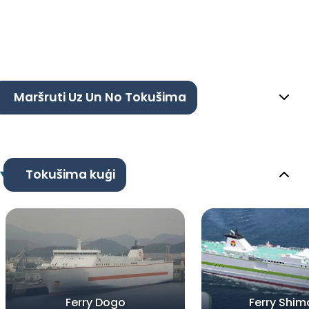
Maršruti Uz Un No Tokušima
Tokušima kuģi
Ferry Dogo
Ferry Shi