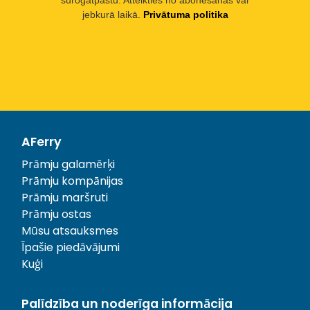
jebkurā laikā.
Privātuma politika
AFerry
Prāmju galamērķi
Prāmju kompānijas
Prāmju maršruti
Prāmju ostas
Mūsu atsauksmes
Īpašie piedāvājumi
Kuģi
Palīdzība un noderīga informācija