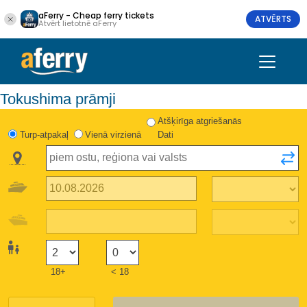
aFerry - Cheap ferry tickets
ATVĒRTS
Atvērt lietotnē aFerry
Tokushima prāmji
Atšķirīga atgriešanās
Turp-atpakaļ
Vienā virzienā
Dati
18+
< 18