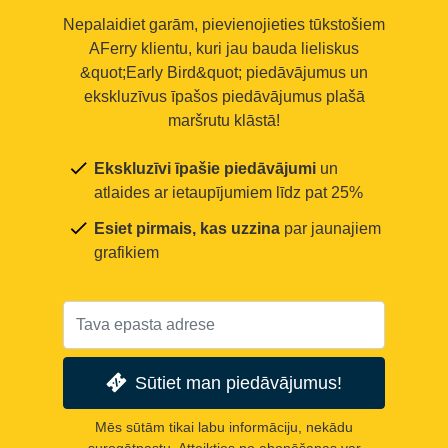
Nepalaidiet garām, pievienojieties tūkstošiem
AFerry klientu, kuri jau bauda lieliskus
&quot;Early Bird&quot; piedāvājumus un
ekskluzīvus īpašos piedāvājumus plašā
maršrutu klāstā!
Ekskluzīvi īpašie piedāvājumi
un
atlaides ar ietaupījumiem līdz pat 25%
Esiet pirmais, kas uzzina
par jaunajiem
grafikiem
Sūtiet man piedāvājumus!
Mēs sūtām tikai labu informāciju, nekādu
surogātpastu. Atteikties no abonēšanas var