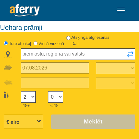
Uehara prāmji
Atšķirīga atgriešanās
Turp-atpakaļ
Vienā virzienā
Dati
18+
< 18
Meklēt