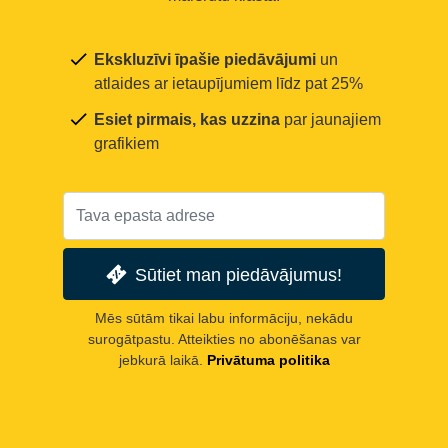
Ekskluzīvi īpašie piedāvājumi
un
atlaides ar ietaupījumiem līdz pat 25%
Esiet pirmais, kas uzzina
par jaunajiem
grafikiem
Sūtiet man piedāvājumus!
Mēs sūtām tikai labu informāciju, nekādu
surogātpastu. Atteikties no abonēšanas var
jebkurā laikā.
Privātuma politika