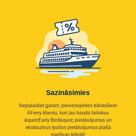
Sazināsimies
Nepalaidiet garām, pievienojieties tūkstošiem
AFerry klientu, kuri jau bauda lieliskus
&quot;Early Bird&quot; piedāvājumus un
ekskluzīvus īpašos piedāvājumus plašā
maršrutu klāstā!