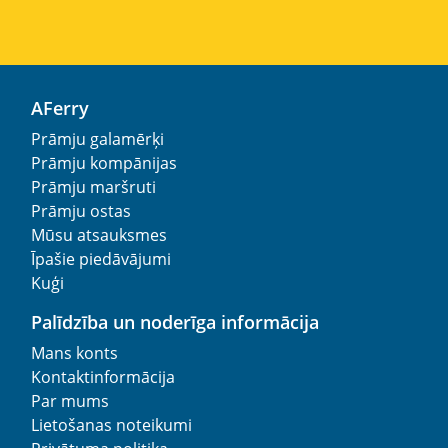
AFerry
Prāmju galamērķi
Prāmju kompānijas
Prāmju maršruti
Prāmju ostas
Mūsu atsauksmes
Īpašie piedāvājumi
Kuģi
Palīdzība un noderīga informācija
Mans konts
Kontaktinformācija
Par mums
Lietošanas noteikumi