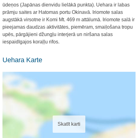
ūdeņos (Japānas dienvidu lielākā punkta). Uehara ir labas
prāmju saites ar Hatomas portu Okinavā. Iriomote salas
augstākā virsotne ir Komi Mt. 469 m attālumā. Iriomote salā ir
pieejamas daudzas aktivitātes, piemēram, smaiļošana tropu
upēs, pārgājieni džungļu interjerā un niršana salas
iespaidīgajos koraļļu rifos.
Uehara Karte
Skatīt karti