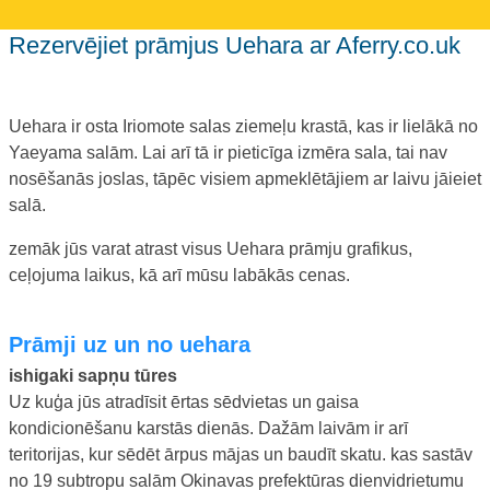
Rezervējiet prāmjus Uehara ar Aferry.co.uk
Uehara ir osta Iriomote salas ziemeļu krastā, kas ir lielākā no
Yaeyama salām. Lai arī tā ir pieticīga izmēra sala, tai nav
nosēšanās joslas, tāpēc visiem apmeklētājiem ar laivu jāieiet
salā.
zemāk jūs varat atrast visus Uehara prāmju grafikus,
ceļojuma laikus, kā arī mūsu labākās cenas.
prāmji uz un no uehara
ishigaki sapņu tūres
Uz kuģa jūs atradīsit ērtas sēdvietas un gaisa
kondicionēšanu karstās dienās. Dažām laivām ir arī
teritorijas, kur sēdēt ārpus mājas un baudīt skatu. kas sastāv
no 19 subtropu salām Okinavas prefektūras dienvidrietumu