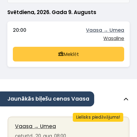
Svētdiena, 2026. Gada 9. Augusts
20:00
Vaasa → Umea
Wasaline
Meklēt
Jaunākās biļešu cenas Vaasa
Lielisks piedāvājums!
Vaasa
→
Umea
ceturtd., 20. aug. 08:00