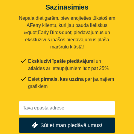
Sazināsimies
Nepalaidiet garām, pievienojieties tūkstošiem
AFerry klientu, kuri jau bauda lieliskus
&quot;Early Bird&quot; piedāvājumus un
ekskluzīvus īpašos piedāvājumus plašā
maršrutu klāstā!
Ekskluzīvi īpašie piedāvājumi
un
atlaides ar ietaupījumiem līdz pat 25%
Esiet pirmais, kas uzzina
par jaunajiem
grafikiem
Sūtiet man piedāvājumus!