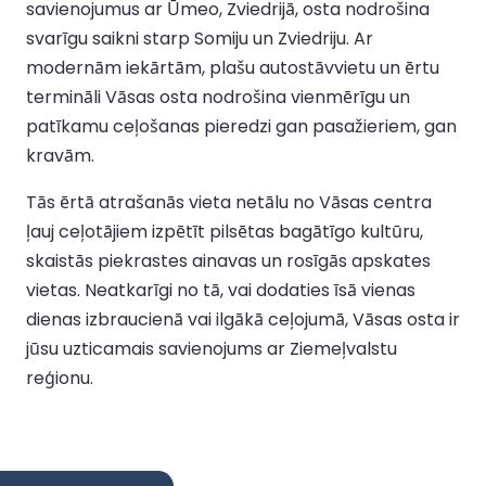
savienojumus ar Ūmeo, Zviedrijā, osta nodrošina
svarīgu saikni starp Somiju un Zviedriju. Ar
modernām iekārtām, plašu autostāvvietu un ērtu
termināli Vāsas osta nodrošina vienmērīgu un
patīkamu ceļošanas pieredzi gan pasažieriem, gan
kravām.
Tās ērtā atrašanās vieta netālu no Vāsas centra
ļauj ceļotājiem izpētīt pilsētas bagātīgo kultūru,
skaistās piekrastes ainavas un rosīgās apskates
vietas. Neatkarīgi no tā, vai dodaties īsā vienas
dienas izbraucienā vai ilgākā ceļojumā, Vāsas osta ir
jūsu uzticamais savienojums ar Ziemeļvalstu
reģionu.