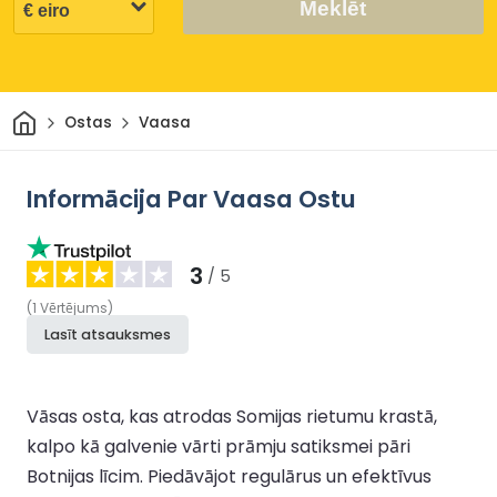
Meklēt
Sākums
Ostas
Vaasa
Informācija Par Vaasa Ostu
3
/ 5
(
1
Vērtējums
)
Lasīt atsauksmes
Vāsas osta, kas atrodas Somijas rietumu krastā,
kalpo kā galvenie vārti prāmju satiksmei pāri
Botnijas līcim. Piedāvājot regulārus un efektīvus