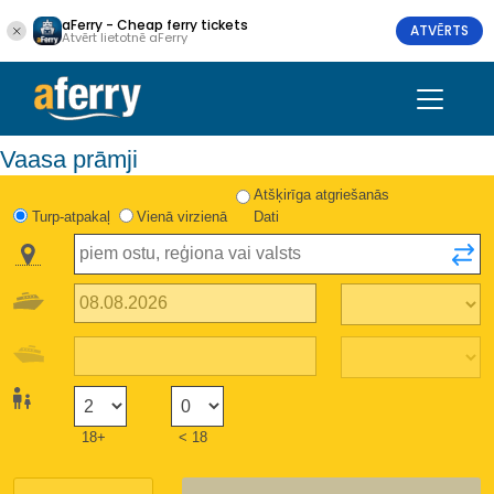
aFerry - Cheap ferry tickets
ATVĒRTS
Atvērt lietotnē aFerry
Vaasa prāmji
Atšķirīga atgriešanās
Turp-atpakaļ
Vienā virzienā
Dati
18+
< 18