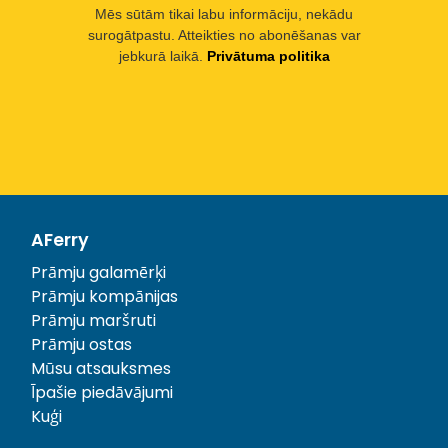
Mēs sūtām tikai labu informāciju, nekādu
surogātpastu. Atteikties no abonēšanas var
jebkurā laikā.
Privātuma politika
AFerry
Prāmju galamērķi
Prāmju kompānijas
Prāmju maršruti
Prāmju ostas
Mūsu atsauksmes
Īpašie piedāvājumi
Kuģi