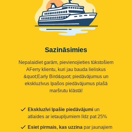
Sazināsimies
Nepalaidiet garām, pievienojieties tūkstošiem
AFerry klientu, kuri jau bauda lieliskus
&quot;Early Bird&quot; piedāvājumus un
ekskluzīvus īpašos piedāvājumus plašā
maršrutu klāstā!
Ekskluzīvi īpašie piedāvājumi
un
atlaides ar ietaupījumiem līdz pat 25%
Esiet pirmais, kas uzzina
par jaunajiem