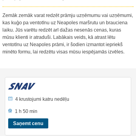
Zemāk zemāk varat redzēt prāmju uzņēmumu vai uzņēmumi,
kas kuģo pa ventotīnu uz Neapoles maršrutu un brauciena
laiku. Jūs varētu redzēt arī dažas nesenās cenas, kuras
mūsu klienti ir atraduši. Labākais veids, kā atrast lētu
ventotīnu uz Neapoles prāmi, ir šodien izmantot iepriekš
minēto formu, lai redzētu visas mūsu iespējamās izvēles.
4 krustojumi katru nedēļu
1 h 50 min
Saņemt cenu