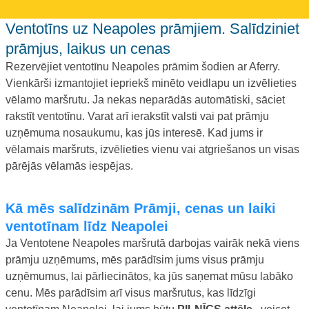
Ventotīns uz Neapoles prāmjiem. Salīdziniet
prāmjus, laikus un cenas
Rezervējiet ventotīnu Neapoles prāmim šodien ar Aferry.
Vienkārši izmantojiet iepriekš minēto veidlapu un izvēlieties
vēlamo maršrutu. Ja nekas neparādās automātiski, sāciet
rakstīt ventotīnu. Varat arī ierakstīt valsti vai pat prāmju
uzņēmuma nosaukumu, kas jūs interesē. Kad jums ir
vēlamais maršruts, izvēlieties vienu vai atgriešanos un visas
pārējās vēlamās iespējas.
Kā mēs salīdzinām Prāmji, cenas un laiki
ventotīnam līdz Neapolei
Ja Ventotene Neapoles maršrutā darbojas vairāk nekā viens
prāmju uzņēmums, mēs parādīsim jums visus prāmju
uzņēmumus, lai pārliecinātos, ka jūs saņemat mūsu labāko
cenu. Mēs parādīsim arī visus maršrutus, kas līdzīgi