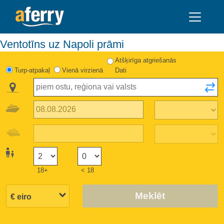
Ventotīns uz Napoli prāmi
Atšķirīga atgriešanās
Turp-atpakaļ
Vienā virzienā
Dati
18+
< 18
Meklēt