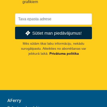
grafikiem
Sūtiet man piedāvājumus!
Mēs sūtām tikai labu informāciju, nekādu
surogātpastu. Atteikties no abonēšanas var
jebkurā laikā.
Privātuma politika
AFerry