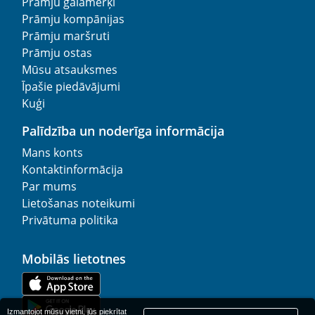
Prāmju galamērķi
Prāmju kompānijas
Prāmju maršruti
Prāmju ostas
Mūsu atsauksmes
Īpašie piedāvājumi
Kuģi
Palīdzība un noderīga informācija
Mans konts
Kontaktinformācija
Par mums
Lietošanas noteikumi
Privātuma politika
Mobilās lietotnes
Izmantojot mūsu vietni, jūs piekrītat