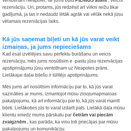
ventotīnam Neapolei, lai jums būtu
PILNĪGS attēls
, veicot
rezervāciju. Un, protams, jūs redzēsit arī virkni reižu tikai
gadījumā, ja tas ir nedaudz lētāk agrāk vai vēlāk nekā jūsu
vēlamais rezervācijas laiks.
Kā jūs saņemat biļeti un kā jūs varat veikt
izmaiņas, ja jums nepieciešams
Kad esat izvēlējies savu perfektu burāšanu un veicis
rezervāciju, mēs jums nosūtīsim e -pastu jūsu rezervācijas
apstiprinājumu jūsu ventotīnam uz Neapoles prāmi.
Lielākajai daļai biļešu ir tūlītējs apstiprinājums.
Mēs jums arī nosūtīsim informāciju par to, kā jūs varat
sazināties ar mums, izmantojot mūsu ziņojumapmaiņas
pakalpojumu, kā arī informāciju par to, kā jūs varat mainīt
biļeti. Lielākoties jūs to varat izdarīt pats. Lielākā daļa mūsu
klientu sniedz mums pārskatu par
četrām vai piecām
zvaigznēm
, kas parāda, ka viņu ļoti priecājas par mūsu
pakalpojumu un komunikāciju.