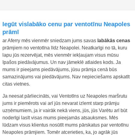
iegūt vislabāko cenu par ventotīnu Neapoles
prāmī
ar Aferry mēs vienmēr sniedzam jums savas
labākās cenas
prāmjiem no ventotīna līdz Neapolei. Neatkarīgi no tā, kuru
lapu jūs rezervējat, mēs vienmēr iekļaujam visus mūsu
īpašos piedāvājumus. Un nav jāmeklē atlaides kods. Ja
mums ir pieejams piedāvājums, jūsu prāmja cenā būs
samazinājums vai piedāvājums. Nav nepieciešams apskatīt
citas vietnes.
Ja neesat pārliecināts, vai Ventotīns uz Neapoles maršrutu
jums ir piemērots vai arī jūs nevarat izlemt starp prāmju
uzņēmumiem, ja ir vairāk nekā viens, jūs, jūs Varētu arī būt
noderīgi lasīt visas mums pieejamās atsauksmes. Mēs
lūdzam visus klientus nosūtīt mums pārskatus par ventotīnu
Neapoles prāmjiem. Tomēr atcerieties, ka, jo agrāk jūs