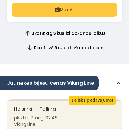
Meklēt
Skatīt agrākus izlidošanas laikus
Skatīt vēlākus atiešanas laikus
Jaunākās biļešu cenas Viking Line
Lielisks piedāvājums!
Helsinki
→
Tallina
piektd., 7. aug. 07:45
Viking Line