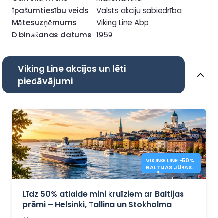
Īpašumtiesību veids
Valsts akciju sabiedrība
Mātesuzņēmums
Viking Line Abp
Dibināšanas datums
1959
Viking Line akcijas un lēti
piedāvājumi
VIKING LINE −50%
BALTIJAS JŪRAS
KRUĪZI
Līdz 50% atlaide mini kruīziem ar Baltijas
prāmi – Helsinki, Tallina un Stokholma