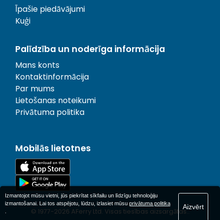
Īpašie piedāvājumi
Kuģi
Palīdzība un noderīga informācija
Mans konts
Kontaktinformācija
Par mums
Lietošanas noteikumi
Privātuma politika
Mobilās lietotnes
Izmantojot mūsu vietni, jūs piekrītat sīkfailu un līdzīgu tehnoloģiju
izmantošanai. Lai tos atspējotu, lūdzu, izlasiet mūsu
privātuma politika
Aizvērt
© 1977-
2026
AFerry Ltd. Visas tiesības aizsargātas..
.