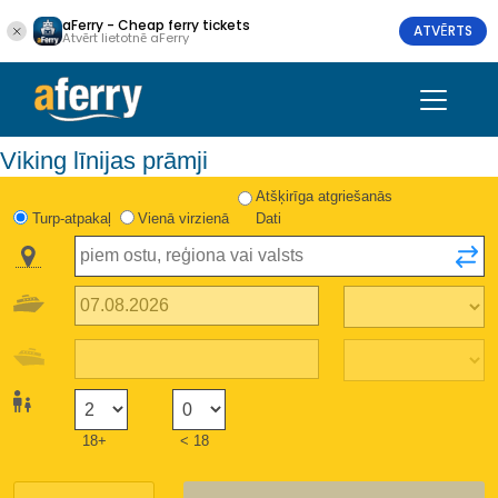
aFerry - Cheap ferry tickets
ATVĒRTS
Atvērt lietotnē aFerry
Viking līnijas prāmji
Atšķirīga atgriešanās
Turp-atpakaļ
Vienā virzienā
Dati
18+
< 18