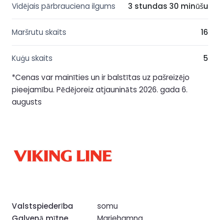
Vidējais pārbrauciena ilgums
3 stundas 30 minūšu
Maršrutu skaits
16
Kuģu skaits
5
*Cenas var mainīties un ir balstītas uz pašreizējo
pieejamību. Pēdējoreiz atjaunināts 2026. gada 6.
augusts
Valstspiederība
somu
Galvenā mītne
Mariehamna