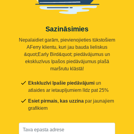
Sazināsimies
Nepalaidiet garām, pievienojieties tūkstošiem
AFerry klientu, kuri jau bauda lieliskus
&quot;Early Bird&quot; piedāvājumus un
ekskluzīvus īpašos piedāvājumus plašā
maršrutu klāstā!
Ekskluzīvi īpašie piedāvājumi
un
atlaides ar ietaupījumiem līdz pat 25%
Esiet pirmais, kas uzzina
par jaunajiem
grafikiem