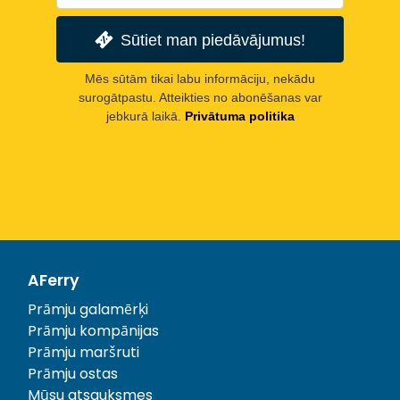
Sūtiet man piedāvājumus!
Mēs sūtām tikai labu informāciju, nekādu
surogātpastu. Atteikties no abonēšanas var
jebkurā laikā.
Privātuma politika
AFerry
Prāmju galamērķi
Prāmju kompānijas
Prāmju maršruti
Prāmju ostas
Mūsu atsauksmes