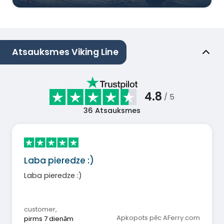
Atsauksmes Viking Line
4.8
/ 5
36
Atsauksmes
Laba pieredze :)
Laba pieredze :)
customer
,
Apkopots pēc AFerry.com
pirms 7 dienām