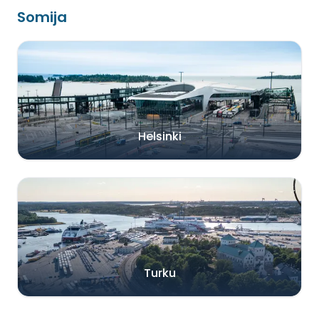
Somija
Helsinki
Turku