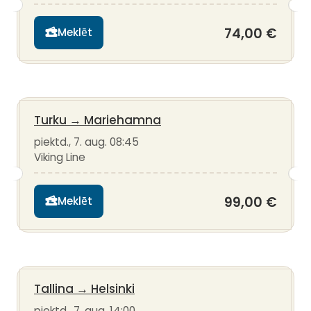
74,00 €
Meklēt
Turku
→
Mariehamna
piektd., 7. aug. 08:45
Viking Line
99,00 €
Meklēt
Tallina
→
Helsinki
piektd., 7. aug. 14:00