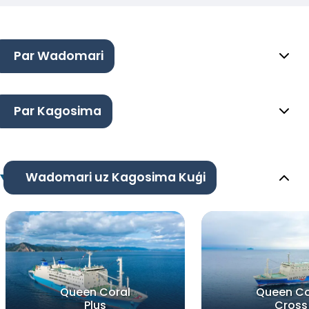
Par Wadomari
Par Kagosima
Wadomari uz Kagosima Kuģi
Queen Coral
Queen Co
Plus
Cross