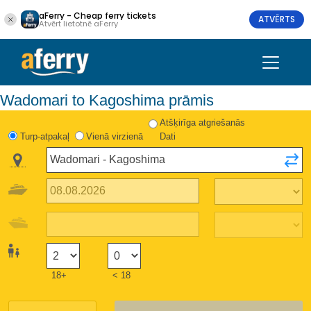
aFerry - Cheap ferry tickets
ATVĒRTS
Atvērt lietotnē aFerry
Wadomari to Kagoshima prāmis
Atšķirīga atgriešanās
Turp-atpakaļ
Vienā virzienā
Dati
18+
< 18