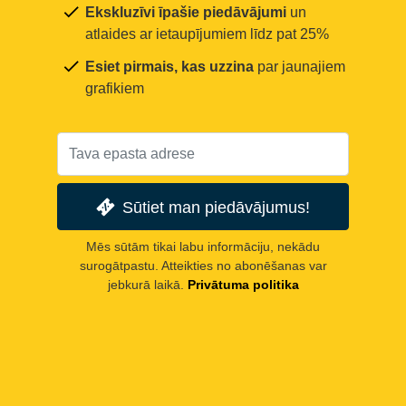
Ekskluzīvi īpašie piedāvājumi
un
atlaides ar ietaupījumiem līdz pat 25%
Esiet pirmais, kas uzzina
par jaunajiem
grafikiem
Sūtiet man piedāvājumus!
Mēs sūtām tikai labu informāciju, nekādu
surogātpastu. Atteikties no abonēšanas var
jebkurā laikā.
Privātuma politika