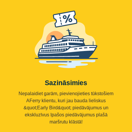
Sazināsimies
Nepalaidiet garām, pievienojieties tūkstošiem
AFerry klientu, kuri jau bauda lieliskus
&quot;Early Bird&quot; piedāvājumus un
ekskluzīvus īpašos piedāvājumus plašā
maršrutu klāstā!