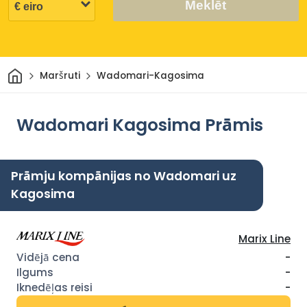
Meklēt
Sākums
Maršruti
Wadomari-Kagosima
Wadomari Kagosima Prāmis
Prāmju kompānijas no Wadomari uz
Kagosima
Marix Line
-
-
-