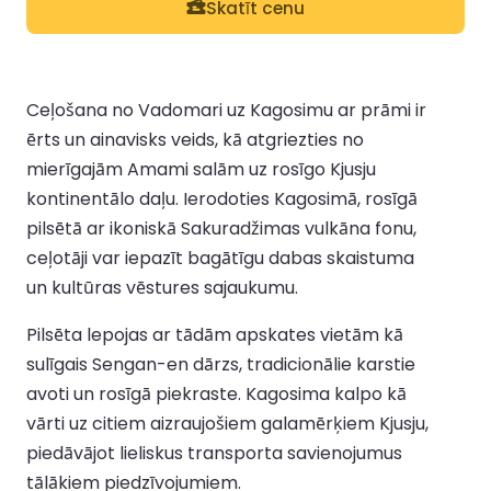
Skatīt cenu
Ceļošana no Vadomari uz Kagosimu ar prāmi ir
ērts un ainavisks veids, kā atgriezties no
mierīgajām Amami salām uz rosīgo Kjusju
kontinentālo daļu. Ierodoties Kagosimā, rosīgā
pilsētā ar ikoniskā Sakuradžimas vulkāna fonu,
ceļotāji var iepazīt bagātīgu dabas skaistuma
un kultūras vēstures sajaukumu.
Pilsēta lepojas ar tādām apskates vietām kā
sulīgais Sengan-en dārzs, tradicionālie karstie
avoti un rosīgā piekraste. Kagosima kalpo kā
vārti uz citiem aizraujošiem galamērķiem Kjusju,
piedāvājot lieliskus transporta savienojumus
tālākiem piedzīvojumiem.