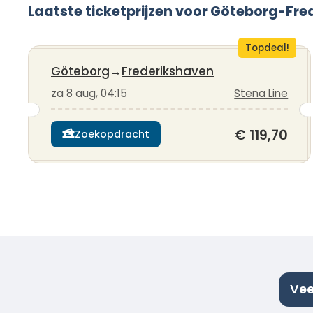
Laatste ticketprijzen voor Göteborg-Fr
Topdeal!
Göteborg
→
Frederikshaven
za 8 aug, 04:15
Stena Line
€ 119,70
Zoekopdracht
Vee