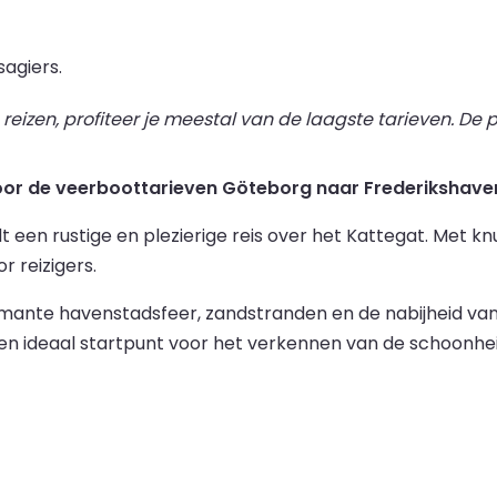
agiers.
izen, profiteer je meestal van de laagste tarieven. De pr
voor de veerboottarieven Göteborg naar Frederikshaven
een rustige en plezierige reis over het Kattegat. Met k
 reizigers.
ante havenstadsfeer, zandstranden en de nabijheid van p
t een ideaal startpunt voor het verkennen van de schoon