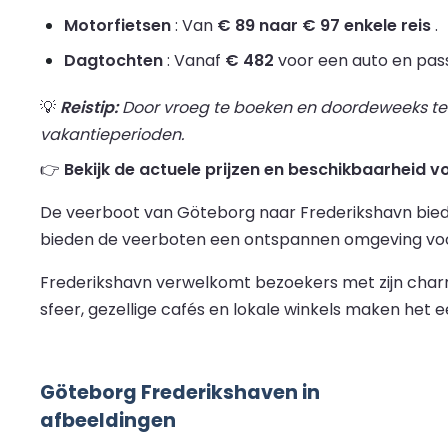
Motorfietsen
: Van
€ 89 naar € 97 enkele reis
.
Dagtochten
: Vanaf
€ 482
voor een auto en pass
💡
Reistip:
Door vroeg te boeken en doordeweeks te re
vakantieperioden.
👉
Bekijk de actuele prijzen en beschikbaarheid 
De veerboot van Göteborg naar Frederikshavn biedt 
bieden de veerboten een ontspannen omgeving voor
Frederikshavn verwelkomt bezoekers met zijn charm
sfeer, gezellige cafés en lokale winkels maken he
Göteborg Frederikshaven in
afbeeldingen