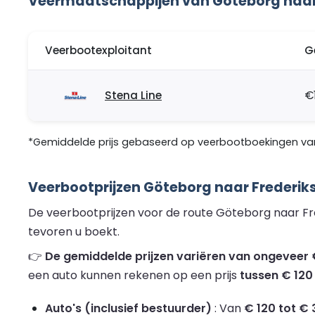
Veermaatschappijen van Göteborg naar
Veerbootexploitant
G
Stena Line
€
*Gemiddelde prijs gebaseerd op veerbootboekingen van 
Veerbootprijzen Göteborg naar Frederik
De veerbootprijzen voor de route Göteborg naar Fre
tevoren u boekt.
👉
De gemiddelde prijzen variëren van ongeveer €
een auto kunnen rekenen op een prijs
tussen € 120
Auto's (inclusief bestuurder)
: Van
€ 120 tot € 