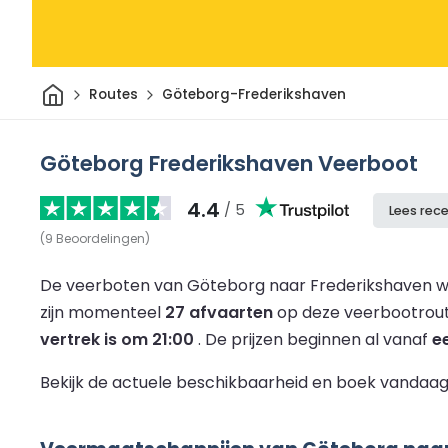
Thuis
Routes
Göteborg-Frederikshaven
Göteborg Frederikshaven Veerboot
4.4
/ 5
Lees rec
(
9
Beoordelingen
)
De veerboten van Göteborg naar Frederikshaven w
zijn momenteel
27 afvaarten
op deze veerbootrou
vertrek is om 21:00
.
De prijzen beginnen al vanaf
e
Bekijk de actuele beschikbaarheid en boek vandaag