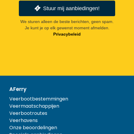
Stuur mij aanbiedingen!
We sturen alleen de beste berichten, geen spam.
Je kunt je op elk gewenst moment afmelden.
Privacybeleid
AFerry
Veerbootbestemmingen
Veermaatschappijen
Veerbootroutes
Veerhavens
Onze beoordelingen