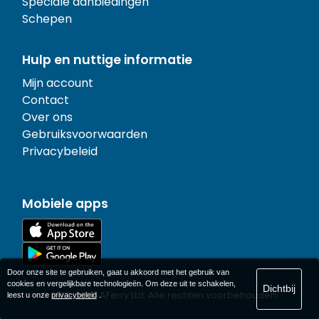
Speciale aanbiedingen
Schepen
Hulp en nuttige informatie
Mijn account
Contact
Over ons
Gebruiksvoorwaarden
Privacybeleid
Mobiele apps
Door onze site te gebruiken, gaat u akkoord met het gebruik van
cookies en vergelijkbare technologieën. Om deze uit te schakelen,
Dichtbij
© 1977-
2026
AFerry Ltd. Alle rechten voorbehouden.
leest u onze
privacybeleid
.