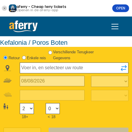
aFerry - Cheap ferry tickets
OPEN
Openen in de aFerry-app
Kefalonia / Poros Boten
Verschillende Terugkeer
Retour
Enkele reis
Gegevens
18+
< 18