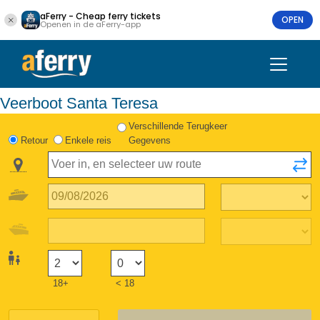
aFerry - Cheap ferry tickets
OPEN
Openen in de aFerry-app
Veerboot Santa Teresa
Verschillende Terugkeer
Retour
Enkele reis
Gegevens
18+
< 18