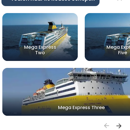
Mega Express
Mega Exp
Two
Five
Mega Express Three