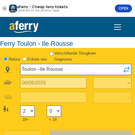
aFerry - Cheap ferry tickets
OPEN
Openen in de aFerry-app
Ferry Toulon - Ile Rousse
Verschillende Terugkeer
Retour
Enkele reis
Gegevens
18+
< 18