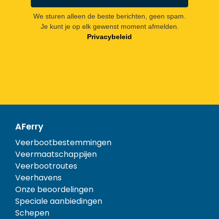
We sturen alleen de beste berichten, geen spam.
Je kunt je op elk gewenst moment afmelden.
Privacybeleid
AFerry
Veerbootbestemmingen
Veermaatschappijen
Veerbootroutes
Veerhavens
Onze beoordelingen
Speciale aanbiedingen
Schepen