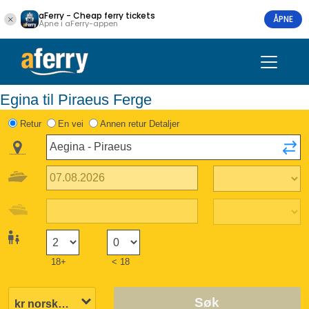
aFerry - Cheap ferry tickets
ÅPNE
Åpne i aFerry-appen
Egina til Piraeus Ferge
Retur
En vei
Annen retur Detaljer
18+
< 18
Søk