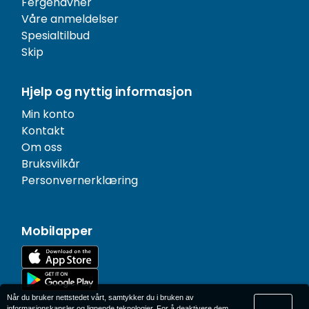
Fergehavner
Våre anmeldelser
Spesialtilbud
Skip
Hjelp og nyttig informasjon
Min konto
Kontakt
Om oss
Bruksvilkår
Personvernerklæring
Mobilapper
Når du bruker nettstedet vårt, samtykker du i bruken av
informasjonskapsler og lignende teknologier. For å deaktivere dem,