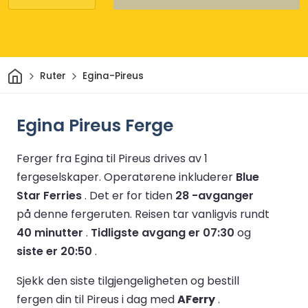
Hjem
Ruter
Egina-Pireus
Egina Pireus Ferge
Ferger fra Egina til Pireus drives av 1
fergeselskaper.
Operatørene inkluderer
Blue
Star Ferries
.
Det er for tiden
28 -avganger
på denne fergeruten.
Reisen tar vanligvis rundt
40 minutter
.
Tidligste avgang er 07:30
og
siste er 20:50
.
Sjekk den siste tilgjengeligheten og bestill
fergen din til Pireus i dag med
AFerry
.