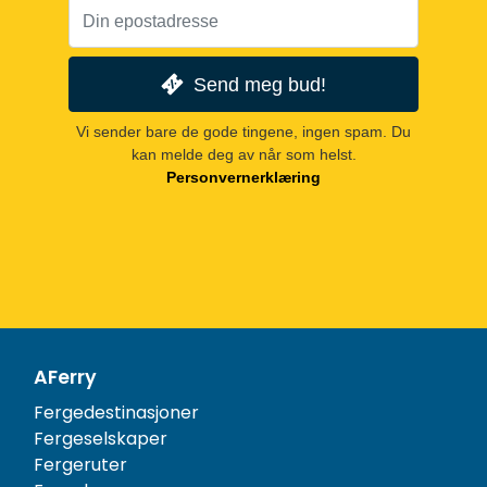
Send meg bud!
Vi sender bare de gode tingene, ingen spam. Du
kan melde deg av når som helst.
Personvernerklæring
AFerry
Fergedestinasjoner
Fergeselskaper
Fergeruter