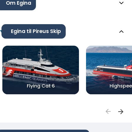
Om Egina
Egina til Pireus Skip
Flying Cat 6
Highspee