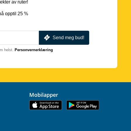
ekter av ruter!
på opptil 25 %
Send meg bud!
m helst.
Personvernerklæring
Mobilapper