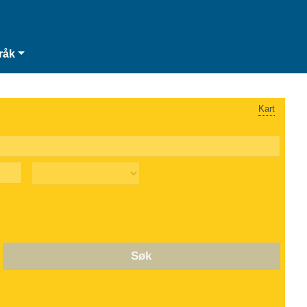
råk
Kart
Søk