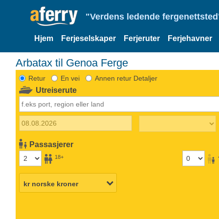
"Verdens ledende fergenettsted"
Hjem
Ferjeselskaper
Ferjeruter
Ferjehavner
Arbatax til Genoa Ferge
Retur
En vei
Annen retur Detaljer
Utreiserute
Passasjerer
18+