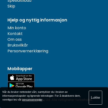
Spesialtilbud
Skip
Hjelp og nyttig informasjon
Min konto
Kontakt
Om oss
Bruksvilkår
Personvernerklæring
Mobilapper
Når du bruker nettstedet vårt, samtykker du i bruken av
informasjonskapsler og lignende teknologier. For å deaktivere dem,
Lukke
© 1977-
2026
AFerry Ltd. Alle rettigheter forbeholdt.
vennligst les vår
personvernregler
.