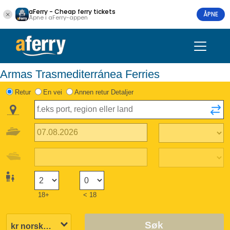
aFerry - Cheap ferry tickets
ÅPNE
Åpne i aFerry-appen
Armas Trasmediterránea Ferries
Retur
En vei
Annen retur Detaljer
18+
< 18
Søk