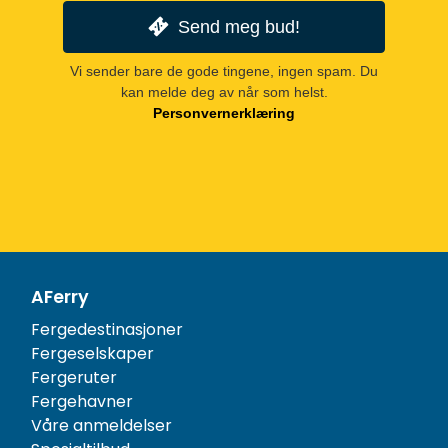
Send meg bud!
Vi sender bare de gode tingene, ingen spam. Du
kan melde deg av når som helst.
Personvernerklæring
AFerry
Fergedestinasjoner
Fergeselskaper
Fergeruter
Fergehavner
Våre anmeldelser