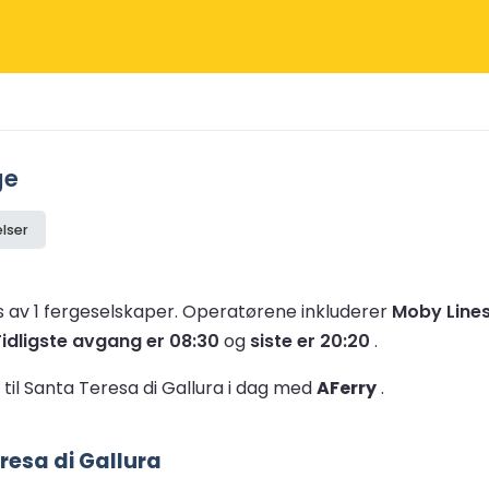
ge
lser
es av 1 fergeselskaper.
Operatørene inkluderer
Moby Line
Tidligste avgang er 08:30
og
siste er 20:20
.
n til Santa Teresa di Gallura i dag med
AFerry
.
resa di Gallura