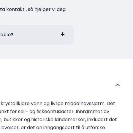
a kontakt , så hjelper vi deg
facio?
 krystallklare vann og livlige middelhavssjarm. Det
unkt for seil- og fiskeentusiaster. Innrammet av
r, butikker og historiske landemerker, inkludert det
evelser, er det en inngangsport til å utforske