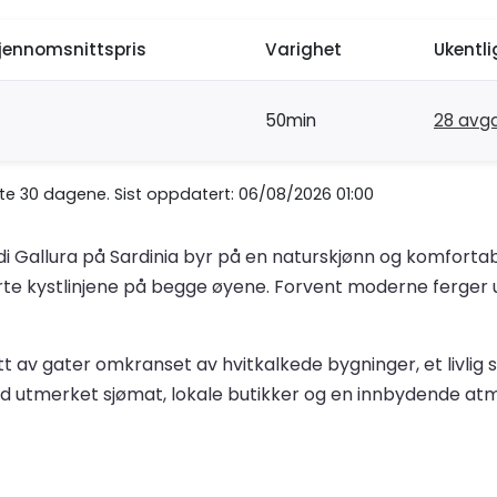
jennomsnittspris
Varighet
Ukentl
50min
28 avg
ste 30 dagene. Sist oppdatert: 06/08/2026 01:00
 di Gallura på Sardinia byr på en naturskjønn og komfortab
erte kystlinjene på begge øyene. Forvent moderne ferger 
møtt av gater omkranset av hvitkalkede bygninger, et livl
 utmerket sjømat, lokale butikker og en innbydende atmo