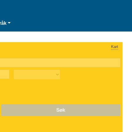
råk
Kart
Søk