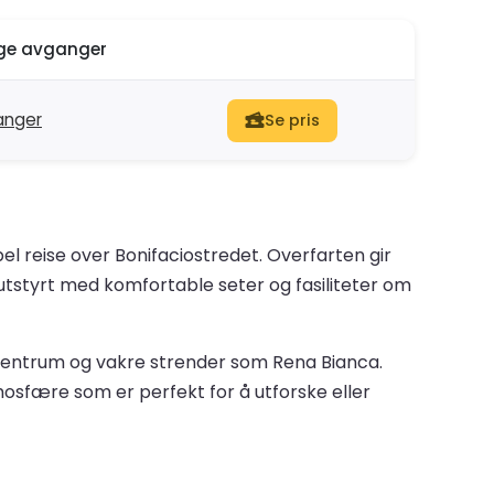
ige avganger
anger
Se pris
el reise over Bonifaciostredet. Overfarten gir
utstyrt med komfortable seter og fasiliteter om
ig sentrum og vakre strender som Rena Bianca.
sfære som er perfekt for å utforske eller