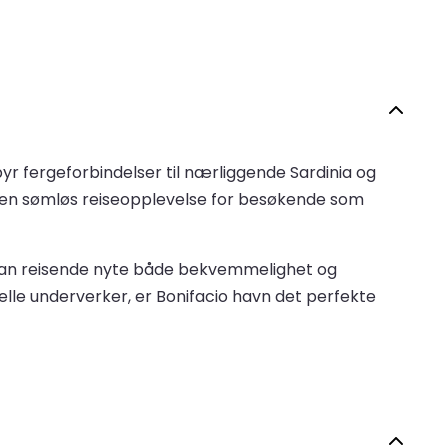
byr fergeforbindelser til nærliggende Sardinia og
byr en sømløs reiseopplevelse for besøkende som
, kan reisende nyte både bekvemmelighet og
urelle underverker, er Bonifacio havn det perfekte