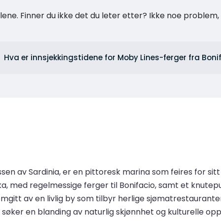
ne. Finner du ikke det du leter etter? Ikke noe problem, t
Hva er innsjekkingstidene for Moby Lines-ferger fra Boni
en av Sardinia, er en pittoresk marina som feires for sitt
ka, med regelmessige ferger til Bonifacio, samt et knutep
mgitt av en livlig by som tilbyr herlige sjømatrestaurante
søker en blanding av naturlig skjønnhet og kulturelle oppl