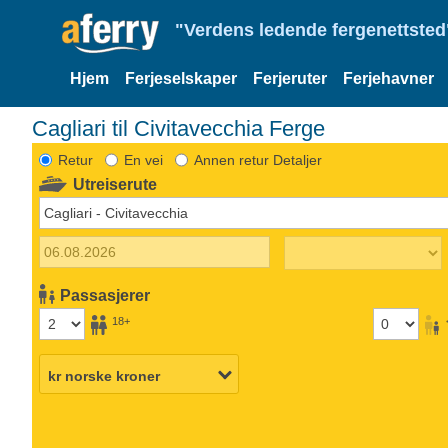
"Verdens ledende fergenettsted"
Hjem
Ferjeselskaper
Ferjeruter
Ferjehavner
Cagliari til Civitavecchia Ferge
Retur
En vei
Annen retur Detaljer
Utreiserute
Passasjerer
18+