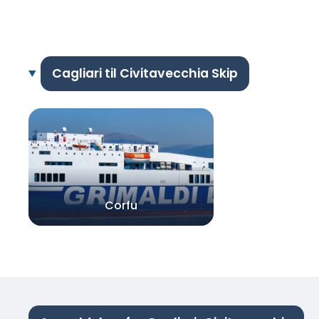
Cagliari til Civitavecchia Skip
Corfu