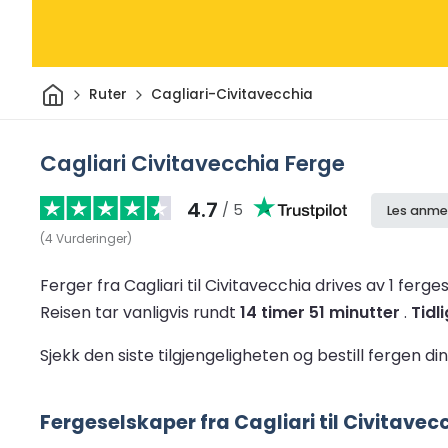
Hjem
Ruter
Cagliari-Civitavecchia
Cagliari Civitavecchia Ferge
4.7
/ 5
Les anme
(
4
Vurderinger
)
Ferger fra Cagliari til Civitavecchia drives av 1 ferg
Reisen tar vanligvis rundt
14 timer 51 minutter
.
Tidl
Sjekk den siste tilgjengeligheten og bestill fergen di
Fergeselskaper fra Cagliari til Civitavec