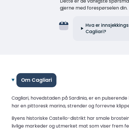
Dette er de vanligste spørsmåle
gjerne med forespørselen din.
Hva er innsjekkings
Cagliari?
Om Cagliari
Cagliari, hovedstaden på Sardinia, er en pulserende 
har en pittoresk marina, strender og forrevne klip
Byens historiske Castello-distrikt har smale brost
livlige markeder og utmerket mat som viser frem fer