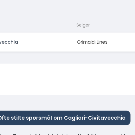
Selger
vecchia
Grimaldi Lines
Ofte stilte spørsmål om Cagliari-Civitavecchia