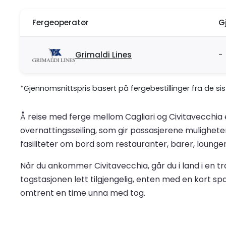
Fergeoperatør
G
Grimaldi Lines
-
*Gjennomsnittspris basert på fergebestillinger fra de si
Å reise med ferge mellom Cagliari og Civitavecchia 
overnattingsseiling, som gir passasjerene mulighete
fasiliteter om bord som restauranter, barer, lounge
Når du ankommer Civitavecchia, går du i land i en tr
togstasjonen lett tilgjengelig, enten med en kort spa
omtrent en time unna med tog.