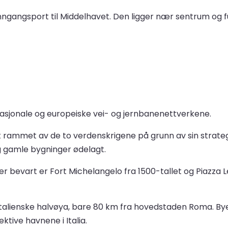
inngangsport til Middelhavet. Den ligger nær sentrum og 
 nasjonale og europeiske vei- og jernbanenettverkene.
 rammet av de to verdenskrigene på grunn av sin strate
g gamle bygninger ødelagt.
er bevart er Fort Michelangelo fra 1500-tallet og Piaz
italienske halvøya, bare 80 km fra hovedstaden Roma. Bye
ktive havnene i Italia.