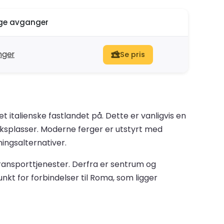
ige avganger
nger
Se pris
 italienske fastlandet på. Dette er vanligvis en
ekksplasser. Moderne ferger er utstyrt med
ingsalternativer.
transporttjenester. Derfra er sentrum og
unkt for forbindelser til Roma, som ligger