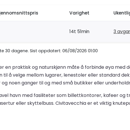
jennomsnittspris
Varighet
Ukentl
14t 51min
3 avga
ste 30 dagene. Sist oppdatert: 06/08/2026 01:00
er en praktisk og naturskjønn måte å forbinde øya med det
n til å velge mellom lugarer, lenestoler eller standard d
r og noen ganger til og med små butikker eller underholdn
avel havn med fasiliteter som billettkontorer, kafeer og 
sertur eller skyttelbuss. Civitavecchia er et viktig knutep