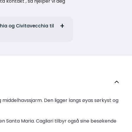
a kontakt , så hjelper vi deg
chia og Civitavecchia til
og middelhavssjarm. Den ligger langs øyas sørkyst og
n Santa Maria. Cagliari tilbyr også sine besøkende