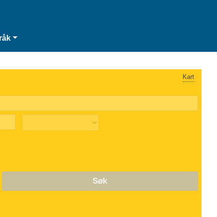
råk
Kart
Søk