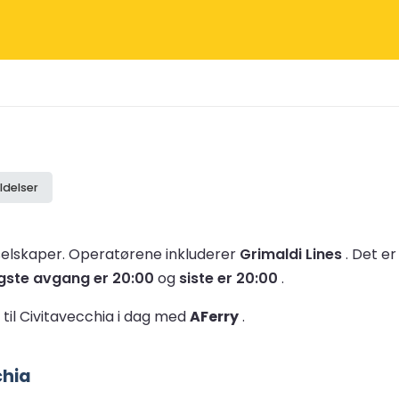
ldelser
eselskaper.
Operatørene inkluderer
Grimaldi Lines
.
Det er
igste avgang er 20:00
og
siste er 20:00
.
n til Civitavecchia i dag med
AFerry
.
chia