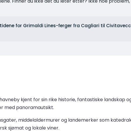
ne. Finner du ikke det du leter etter? Ikke noe problem, t
tidene for Grimaldi Lines-ferger fra Cagliari til Civitavec
havneby kjent for sin rike historie, fantastiske landskap 
per med panoramautsikt.
einsgater, middelaldermurer og landemerker som katedrale
sk sjømat og lokale viner.