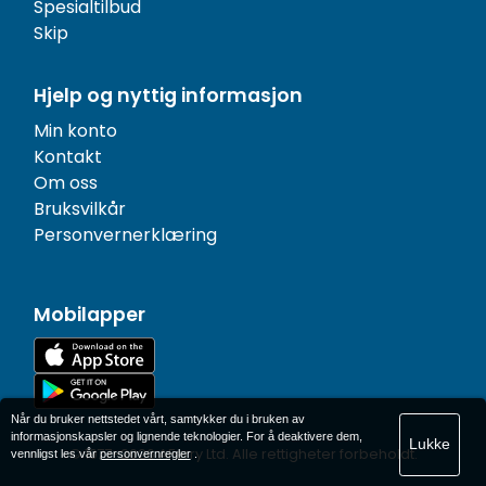
Spesialtilbud
Skip
Hjelp og nyttig informasjon
Min konto
Kontakt
Om oss
Bruksvilkår
Personvernerklæring
Mobilapper
Når du bruker nettstedet vårt, samtykker du i bruken av
informasjonskapsler og lignende teknologier. For å deaktivere dem,
Lukke
© 1977-
2026
AFerry Ltd. Alle rettigheter forbeholdt.
vennligst les vår
personvernregler
.