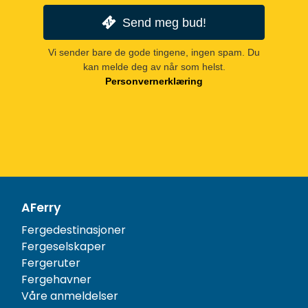
Send meg bud!
Vi sender bare de gode tingene, ingen spam. Du
kan melde deg av når som helst.
Personvernerklæring
AFerry
Fergedestinasjoner
Fergeselskaper
Fergeruter
Fergehavner
Våre anmeldelser