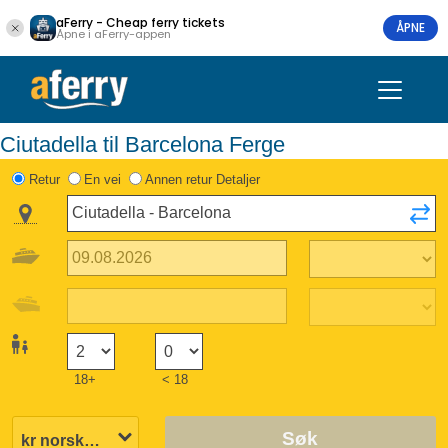
aFerry - Cheap ferry tickets
ÅPNE
Åpne i aFerry-appen
Ciutadella til Barcelona Ferge
Retur
En vei
Annen retur Detaljer
18+
< 18
Søk