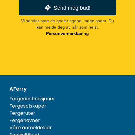
Send meg bud!
Vi sender bare de gode tingene, ingen spam. Du
kan melde deg av når som helst.
Personvernerklæring
AFerry
Fergedestinasjoner
Fergeselskaper
Fergeruter
Fergehavner
Våre anmeldelser
Spesialtilbud