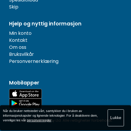
Skip
Hjelp og nyttig informasjon
Min konto
Kontakt
Om oss
Bruksvilkår
Personvernerklæring
Mobilapper
Når du bruker nettstedet vårt, samtykker du i bruken av
informasjonskapsler og lignende teknologier. For å deaktivere dem,
Lukke
© 1977-
2026
AFerry Ltd. Alle rettigheter forbeholdt.
vennligst les vår
personvernregler
.