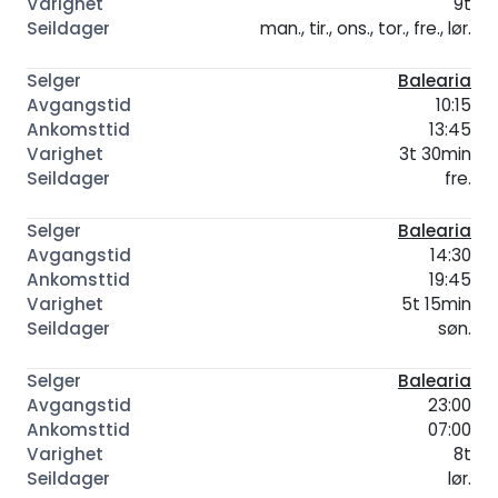
9t
man., tir., ons., tor., fre., lør.
Balearia
10:15
13:45
3t 30min
fre.
Balearia
14:30
19:45
5t 15min
søn.
Balearia
23:00
07:00
8t
lør.