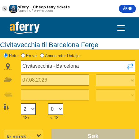
aFerry - Cheap ferry tickets
ÅPNE
Åpne i aFerry-appen
Civitavecchia til Barcelona Ferge
Retur
En vei
Annen retur Detaljer
18+
< 18
Søk