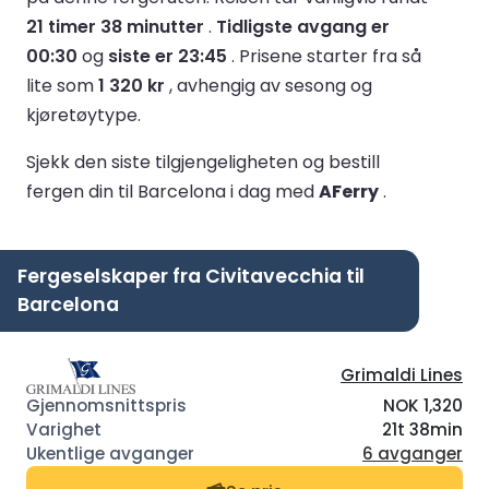
21 timer 38 minutter
.
Tidligste avgang er
00:30
og
siste er 23:45
.
Prisene starter fra så
lite som
1 320 kr
, avhengig av sesong og
kjøretøytype.
Sjekk den siste tilgjengeligheten og bestill
fergen din til Barcelona i dag med
AFerry
.
Fergeselskaper fra Civitavecchia til
Barcelona
Grimaldi Lines
NOK 1,320
21t 38min
6 avganger