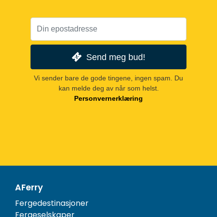
Send meg bud!
Vi sender bare de gode tingene, ingen spam. Du
kan melde deg av når som helst.
Personvernerklæring
AFerry
Fergedestinasjoner
Fergeselskaper