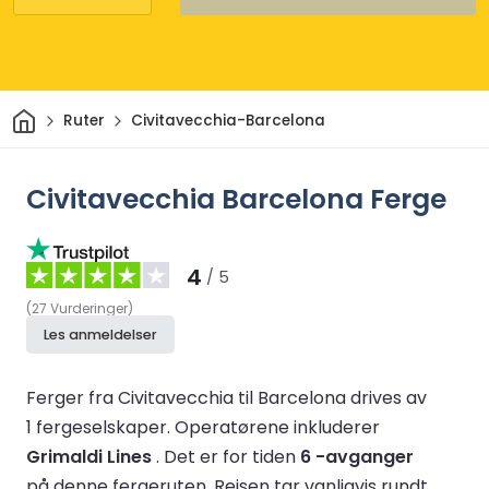
Hjem
Ruter
Civitavecchia-Barcelona
Civitavecchia Barcelona Ferge
4
/ 5
(
27
Vurderinger
)
Les anmeldelser
Ferger fra Civitavecchia til Barcelona drives av
1 fergeselskaper.
Operatørene inkluderer
Grimaldi Lines
.
Det er for tiden
6 -avganger
på denne fergeruten.
Reisen tar vanligvis rundt