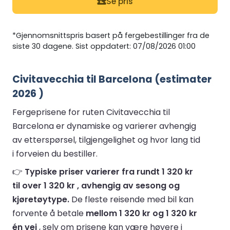
Se pris
*Gjennomsnittspris basert på fergebestillinger fra de
siste 30 dagene. Sist oppdatert: 07/08/2026 01:00
Civitavecchia til Barcelona (estimater
2026 )
Fergeprisene for ruten Civitavecchia til
Barcelona er dynamiske og varierer avhengig
av etterspørsel, tilgjengelighet og hvor lang tid
i forveien du bestiller.
👉
Typiske priser varierer fra rundt 1 320 kr
til over 1 320 kr , avhengig av sesong og
kjøretøytype.
De fleste reisende med bil kan
forvente å betale
mellom 1 320 kr og 1 320 kr
én vei
, selv om prisene kan være høyere i