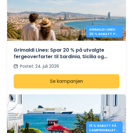
GRIMALDI LINES:
20 % RABATT PÅ
FERGER PÅ
MIDDELHAVET
Grimaldi Lines: Spar 20 % på utvalgte
fergeoverfarter til Sardinia, Sicilia og
Spania
Postet
:
24. juli 2026
Se kampanjen
15 % RABATT PÅ
CAMPINGBILLETT