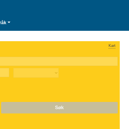
råk
Kart
Søk