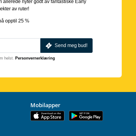
 allerede nyter godt av fantastiske Early
ekter av ruter!
på opptil 25 %
Send meg bud!
m helst.
Personvernerklæring
Mobilapper