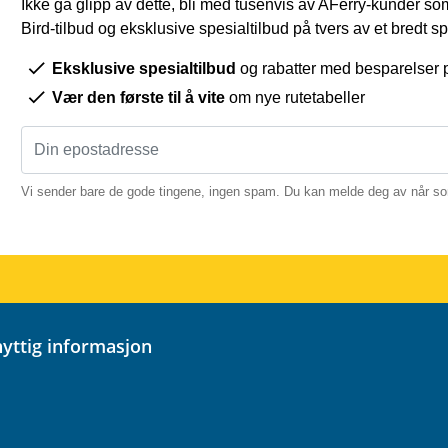
Ikke gå glipp av dette, bli med tusenvis av AFerry-kunder som
Bird-tilbud og eksklusive spesialtilbud på tvers av et bredt sp
Eksklusive spesialtilbud
og rabatter med besparelser 
Vær den første til å vite
om nye rutetabeller
Vi sender bare de gode tingene, ingen spam. Du kan melde deg av når so
 nyttig informasjon