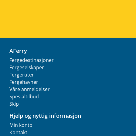
AFerry
Fergedestinasjoner
Fergeselskaper
Fergeruter
Fergehavner
Våre anmeldelser
Spesialtilbud
Skip
Hjelp og nyttig informasjon
Min konto
Kontakt