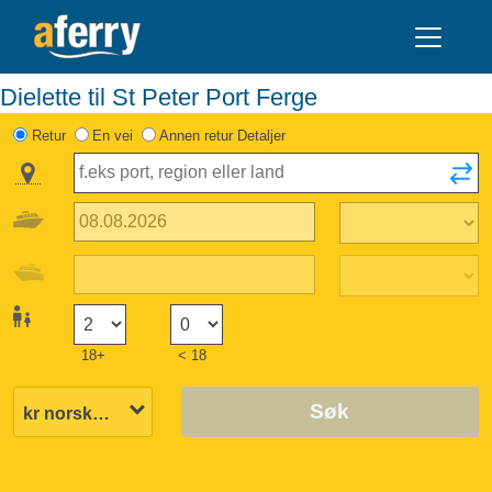
Dielette til St Peter Port Ferge
Retur
En vei
Annen retur Detaljer
18+
< 18
Søk