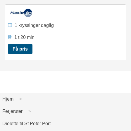
1 kryssinger daglig
1 t 20 min
Få pris
Hjem
Ferjeruter
Dielette til St Peter Port