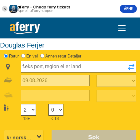
aFerry - Cheap ferry tickets
ÅPNE
Åpne i aFerry-appen
Douglas Ferjer
Retur
En vei
Annen retur Detaljer
18+
< 18
Søk