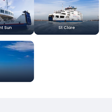
ht Sun
St Clare