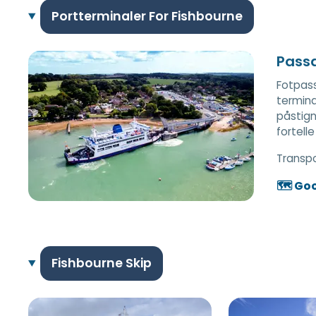
Portterminaler For Fishbourne
Passa
Fotpass
termina
påstign
fortell
Transp
🗺️ Go
Fishbourne Skip