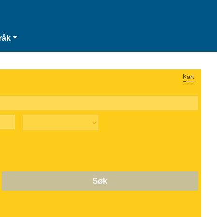
råk
Kart
Søk