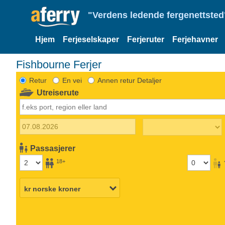
"Verdens ledende fergenettsted"
Hjem
Ferjeselskaper
Ferjeruter
Ferjehavner
Fishbourne Ferjer
Retur
En vei
Annen retur Detaljer
Utreiserute
Passasjerer
18+