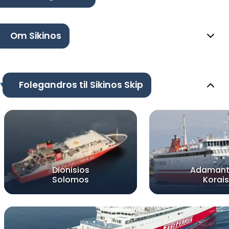
Om Sikinos
Folegandros til Sikinos Skip
Dionisios
Adamant
Solomos
Korais