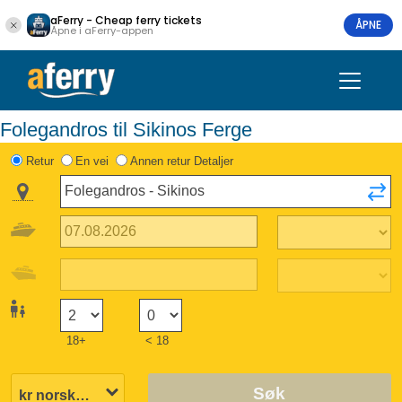
aFerry - Cheap ferry tickets
ÅPNE
Åpne i aFerry-appen
Folegandros til Sikinos Ferge
Retur
En vei
Annen retur Detaljer
18+
< 18
Søk