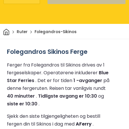
Hjem
Ruter
Folegandros-Sikinos
Folegandros Sikinos Ferge
Ferger fra Folegandros til Sikinos drives av 1
fergeselskaper.
Operatørene inkluderer
Blue
Star Ferries
.
Det er for tiden
1 -avganger
på
denne fergeruten.
Reisen tar vanligvis rundt
40 minutter
.
Tidligste avgang er 10:30
og
siste er 10:30
.
Sjekk den siste tilgjengeligheten og bestill
fergen din til Sikinos i dag med
AFerry
.