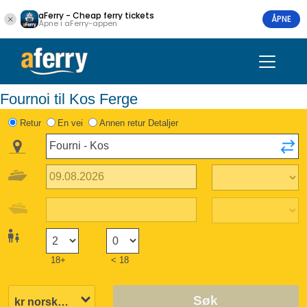
aFerry - Cheap ferry tickets
ÅPNE
Åpne i aFerry-appen
Fournoi til Kos Ferge
Retur
En vei
Annen retur Detaljer
18+
< 18
Søk