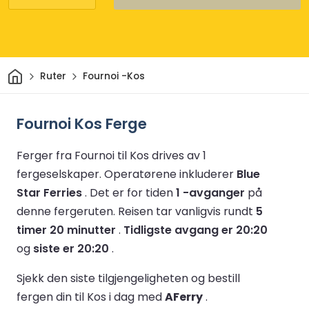
Hjem
Ruter
Fournoi -Kos
Fournoi Kos Ferge
Ferger fra Fournoi til Kos drives av 1
fergeselskaper.
Operatørene inkluderer
Blue
Star Ferries
.
Det er for tiden
1 -avganger
på
denne fergeruten.
Reisen tar vanligvis rundt
5
timer 20 minutter
.
Tidligste avgang er 20:20
og
siste er 20:20
.
Sjekk den siste tilgjengeligheten og bestill
fergen din til Kos i dag med
AFerry
.