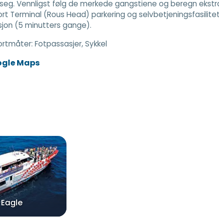
seg. Vennligst følg de merkede gangstiene og beregn ekstra t
rt Terminal (Rous Head) parkering og selvbetjeningsfasilite
jon (5 minutters gange).
ortmåter:
Fotpassasjer, Sykkel
ogle Maps
 Eagle