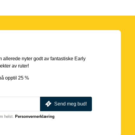
 allerede nyter godt av fantastiske Early
ekter av ruter!
på opptil 25 %
Send meg bud!
m helst.
Personvernerklæring