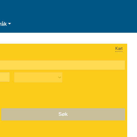
råk
Kart
Søk