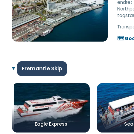
endret 
Northpo
togstas
Transp
🗺️ Go
Fremantle Skip
Eagle Express
Sea