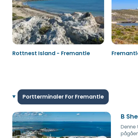
Rottnest Island - Fremantle
Fremantle
Portterminaler For Fremantle
B She
Denne t
pågåend