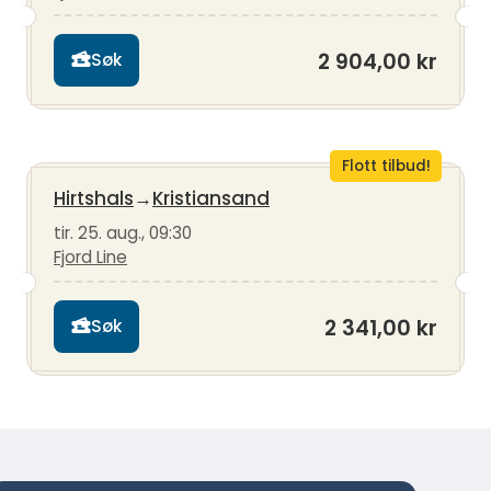
2 904,00 kr
Søk
Flott tilbud!
Hirtshals
→
Kristiansand
tir. 25. aug., 09:30
Fjord Line
2 341,00 kr
Søk