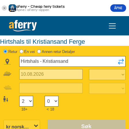
aFerry - Cheap ferry tickets
ÅPNE
Åpne i aFerry-appen
Hirtshals til Kristiansand Ferge
Retur
En vei
Annen retur Detaljer
18+
< 18
Søk