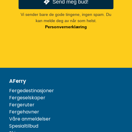
Send meg bud!
Vi sender bare de gode tingene, ingen spam. Du
kan melde deg av når som helst.
Personvernerklæring
AFerry
Fergedestinasjoner
Fergeselskaper
Fergeruter
Fergehavner
Våre anmeldelser
Spesialtilbud