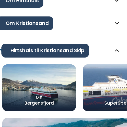
Om Hirtshals
Om Kristiansand
Hirtshals til Kristiansand Skip
MS
Bergensfjord
SuperSpe