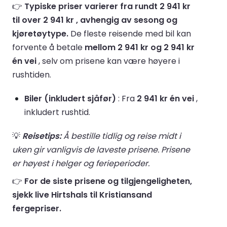
👉
Typiske priser varierer fra rundt 2 941 kr
til over 2 941 kr , avhengig av sesong og
kjøretøytype.
De fleste reisende med bil kan
forvente å betale
mellom 2 941 kr og 2 941 kr
én vei
, selv om prisene kan være høyere i
rushtiden.
Biler (inkludert sjåfør)
: Fra
2 941 kr én vei
,
inkludert rushtid.
💡
Reisetips:
Å bestille tidlig og reise midt i
uken gir vanligvis de laveste prisene. Prisene
er høyest i helger og ferieperioder.
👉
For de siste prisene og tilgjengeligheten,
sjekk live Hirtshals til Kristiansand
fergepriser.