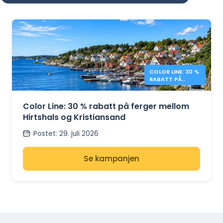
COLOR LINE: 30 %
RABATT PÅ
FERGER MELLOM
DANMARK OG
NORGE
Color Line: 30 % rabatt på ferger mellom
Hirtshals og Kristiansand
Postet
:
29. juli 2026
Se kampanjen