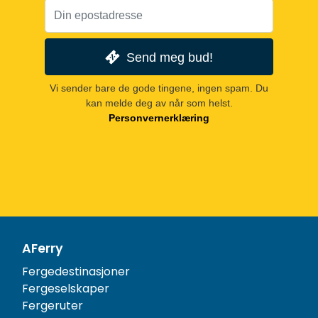
Send meg bud!
Vi sender bare de gode tingene, ingen spam. Du
kan melde deg av når som helst.
Personvernerklæring
AFerry
Fergedestinasjoner
Fergeselskaper
Fergeruter