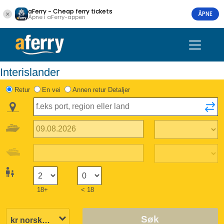
aFerry - Cheap ferry tickets
ÅPNE
Åpne i aFerry-appen
Interislander
Retur
En vei
Annen retur Detaljer
18+
< 18
Søk