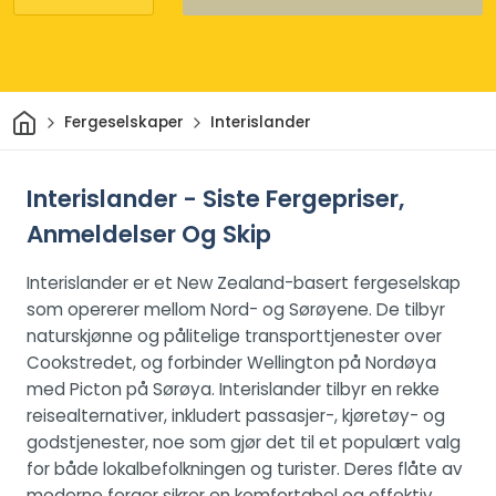
Hjem
Fergeselskaper
Interislander
Interislander - Siste Fergepriser,
Anmeldelser Og Skip
Interislander er et New Zealand-basert fergeselskap
som opererer mellom Nord- og Sørøyene. De tilbyr
naturskjønne og pålitelige transporttjenester over
Cookstredet, og forbinder Wellington på Nordøya
med Picton på Sørøya. Interislander tilbyr en rekke
reisealternativer, inkludert passasjer-, kjøretøy- og
godstjenester, noe som gjør det til et populært valg
for både lokalbefolkningen og turister. Deres flåte av
moderne ferger sikrer en komfortabel og effektiv