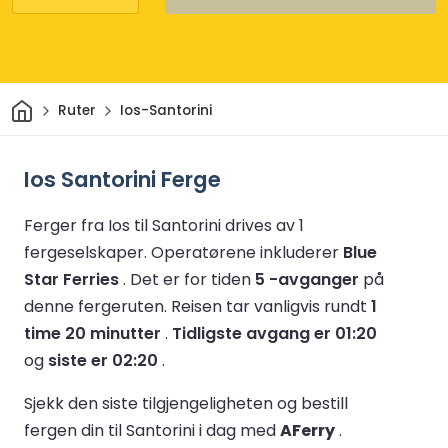
Hjem
Ruter
Ios-Santorini
Ios Santorini Ferge
Ferger fra Ios til Santorini drives av 1
fergeselskaper.
Operatørene inkluderer
Blue
Star Ferries
.
Det er for tiden
5 -avganger
på
denne fergeruten.
Reisen tar vanligvis rundt
1
time 20 minutter
.
Tidligste avgang er 01:20
og
siste er 02:20
.
Sjekk den siste tilgjengeligheten og bestill
fergen din til Santorini i dag med
AFerry
.