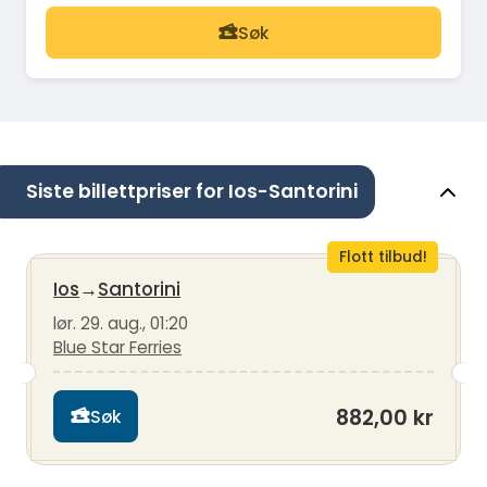
Søk
Siste billettpriser for Ios-Santorini
Flott tilbud!
Ios
→
Santorini
lør. 29. aug., 01:20
Blue Star Ferries
882,00 kr
Søk