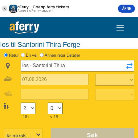
aFerry - Cheap ferry tickets
ÅPNE
Åpne i aFerry-appen
Ios til Santorini Thira Ferge
Retur
En vei
Annen retur Detaljer
18+
< 18
Søk