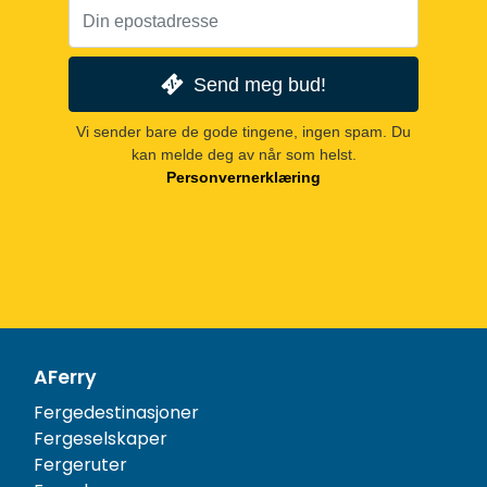
Send meg bud!
Vi sender bare de gode tingene, ingen spam. Du
kan melde deg av når som helst.
Personvernerklæring
AFerry
Fergedestinasjoner
Fergeselskaper
Fergeruter