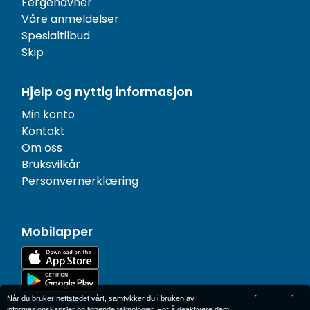
Fergehavner
Våre anmeldelser
Spesialtilbud
Skip
Hjelp og nyttig informasjon
Min konto
Kontakt
Om oss
Bruksvilkår
Personvernerklæring
Mobilapper
Når du bruker nettstedet vårt, samtykker du i bruken av
informasjonskapsler og lignende teknologier. For å deaktivere dem,