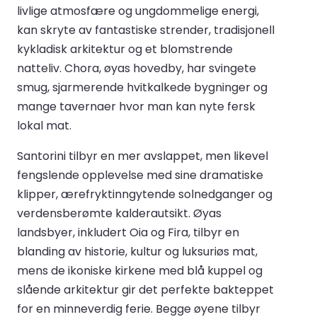
livlige atmosfære og ungdommelige energi,
kan skryte av fantastiske strender, tradisjonell
kykladisk arkitektur og et blomstrende
natteliv. Chora, øyas hovedby, har svingete
smug, sjarmerende hvitkalkede bygninger og
mange tavernaer hvor man kan nyte fersk
lokal mat.
Santorini tilbyr en mer avslappet, men likevel
fengslende opplevelse med sine dramatiske
klipper, ærefryktinngytende solnedganger og
verdensberømte kalderautsikt. Øyas
landsbyer, inkludert Oia og Fira, tilbyr en
blanding av historie, kultur og luksuriøs mat,
mens de ikoniske kirkene med blå kuppel og
slående arkitektur gir det perfekte bakteppet
for en minneverdig ferie. Begge øyene tilbyr