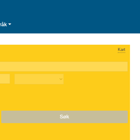
råk
Kart
Søk