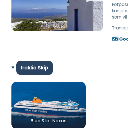
Fotpass
kan pas
som vil
Transp
🗺️ Go
Iraklia Skip
Blue Star Naxos