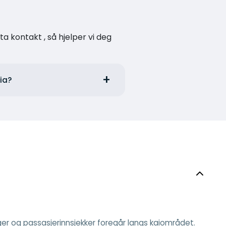
a kontakt , så hjelper vi deg
lia?
nger og passasjerinnsjekker foregår langs kaiområdet.