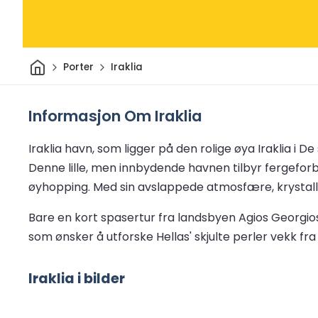
Hjem
Porter
Iraklia
Informasjon Om Iraklia
Iraklia havn, som ligger på den rolige øya Iraklia 
Denne lille, men innbydende havnen tilbyr fergeforb
øyhopping. Med sin avslappede atmosfære, krystallkl
Bare en kort spasertur fra landsbyen Agios Georgios,
som ønsker å utforske Hellas' skjulte perler vekk f
Iraklia i bilder