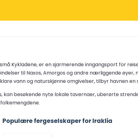
i De små Kykladene, er en sjarmerende inngangsport for re
indelser til Naxos, Amorgos og andre nærliggende øyer, no
are vann og naturskjønne omgivelser, tilbyr havnen en st
 kan besøkende nyte lokale tavernaer, uberørte strender o
ra folkemengdene.
Populære fergeselskaper for Iraklia