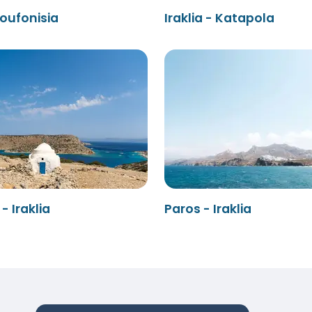
Koufonisia
Iraklia - Katapola
- Iraklia
Paros - Iraklia