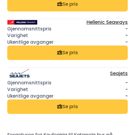
Se pris
Hellenic Seaways
-
-
-
Se pris
Seajets
-
-
-
Se pris
Fergeturen fra Koufonisia til Katapola byr på