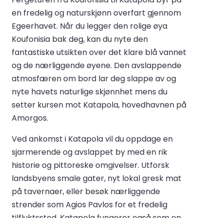
en fredelig og naturskjønn overfart gjennom
Egeerhavet. Når du legger den rolige øya
Koufonisia bak deg, kan du nyte den
fantastiske utsikten over det klare blå vannet
og de nærliggende øyene. Den avslappende
atmosfæren om bord lar deg slappe av og
nyte havets naturlige skjønnhet mens du
setter kursen mot Katapola, hovedhavnen på
Amorgos.
Ved ankomst i Katapola vil du oppdage en
sjarmerende og avslappet by med en rik
historie og pittoreske omgivelser. Utforsk
landsbyens smale gater, nyt lokal gresk mat
på tavernaer, eller besøk nærliggende
strender som Agios Pavlos for et fredelig
tilfluktssted. Katapola fungerer også som en