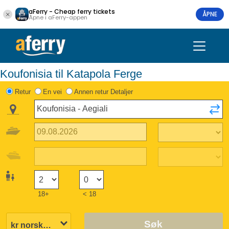
aFerry - Cheap ferry tickets
ÅPNE
Åpne i aFerry-appen
Koufonisia til Katapola Ferge
Retur
En vei
Annen retur Detaljer
18+
< 18
Søk