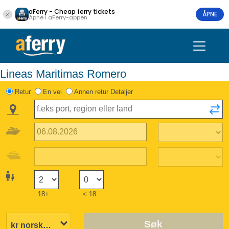
aFerry - Cheap ferry tickets
ÅPNE
Åpne i aFerry-appen
Lineas Maritimas Romero
Retur
En vei
Annen retur Detaljer
18+
< 18
Søk