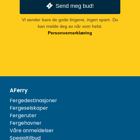
Send meg bud!
Vi sender bare de gode tingene, ingen spam. Du
kan melde deg av når som helst.
Personvernerklæring
AFerry
Fergedestinasjoner
Fergeselskaper
Fergeruter
Fergehavner
Våre anmeldelser
Spesialtilbud