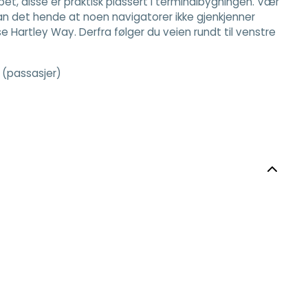
pet, disse er praktisk plassert i terminalbygningen. Vær
an det hende at noen navigatorer ikke gjenkjenner
e Hartley Way. Derfra følger du veien rundt til venstre
n (passasjer)