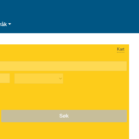
råk
Kart
Søk