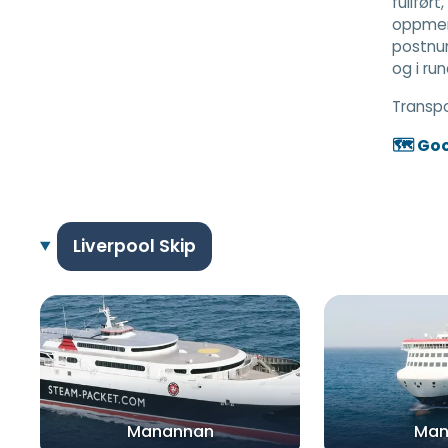
fullfør
oppmerk
postnum
og i ru
Transp
🗺️ Go
Liverpool Skip
Manannan
Ma