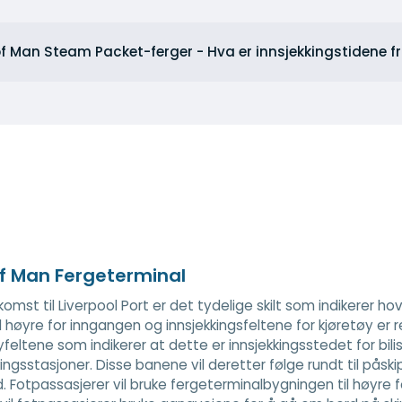
 of Man Steam Packet-ferger - Hva er innsjekkingstidene fr
Of Man Fergeterminal
omst til Liverpool Port er det tydelige skilt som indikerer
til høyre for inngangen og innsjekkingsfeltene for kjøretøy er r
yfeltene som indikerer at dette er innsjekkingsstedet for bil
kingsstasjoner. Disse banene vil deretter følge rundt til påsk
 Fotpassasjerer vil bruke fergeterminalbygningen til høyre fo