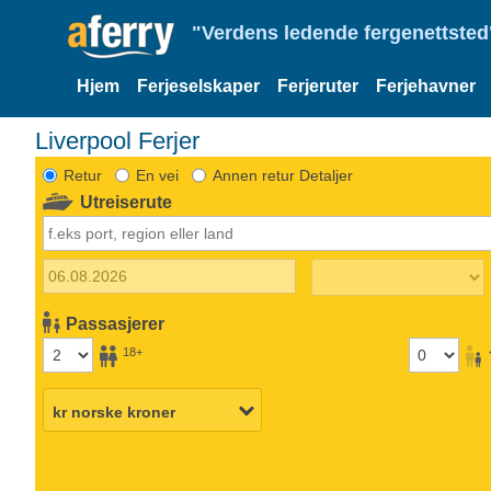
"Verdens ledende fergenettsted"
Hjem
Ferjeselskaper
Ferjeruter
Ferjehavner
Liverpool Ferjer
Retur
En vei
Annen retur Detaljer
Utreiserute
Passasjerer
18+