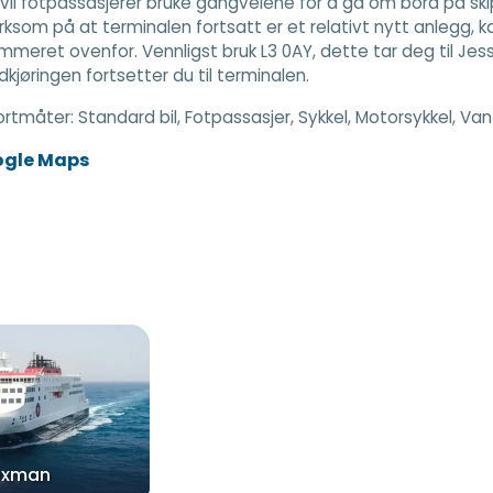
t, vil fotpassasjerer bruke gangveiene for å gå om bord på ski
som på at terminalen fortsatt er et relativt nytt anlegg, k
meret ovenfor. Vennligst bruk L3 0AY, dette tar deg til Jess
ndkjøringen fortsetter du til terminalen.
ortmåter:
Standard bil, Fotpassasjer, Sykkel, Motorsykkel, Va
ogle Maps
nxman