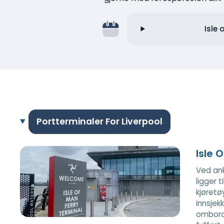
Isle
Portterminaler For Liverpool
Isle 
Ved ank
ligger 
kjøretø
innsjek
ombord.