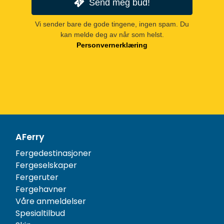
Send meg bud!
Vi sender bare de gode tingene, ingen spam. Du
kan melde deg av når som helst.
Personvernerklæring
AFerry
Fergedestinasjoner
Fergeselskaper
Fergeruter
Fergehavner
Våre anmeldelser
Spesialtilbud