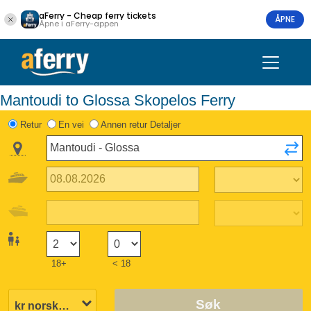
aFerry - Cheap ferry tickets
ÅPNE
Åpne i aFerry-appen
Mantoudi to Glossa Skopelos Ferry
Retur
En vei
Annen retur Detaljer
18+
< 18
Søk