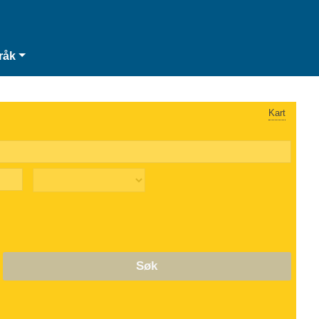
råk
Kart
Søk