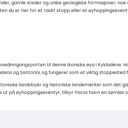
nder, gamle steder og unike geologiske formasjoner, noe s
Enten du er her for et raskt stopp eller et øyhoppingseven
 hovedinngangsporten til denne ikoniske øya i Kykladene. H
xos og Santorini, og fungerer som et viktig stoppested 
 pittoreske landsbyer og historiske landemerker som det 
ge ut på øyhoppingseventyr, tilbyr Paros havn en sømløs o