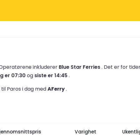
Operatørene inkluderer
Blue Star Ferries
.
Det er for tid
g er 07:30
og
siste er 14:45
.
n til Paros i dag med
AFerry
.
jennomsnittspris
Varighet
Ukentl