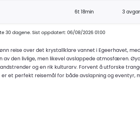
6t 18min
3 avga
ste 30 dagene. Sist oppdatert: 06/08/2026 01:00
ønn reise over det krystallklare vannet i Egeerhavet, med 
n av den livlige, men likevel avslappede atmosfæren. Ø
andstrender og en rik kulturarv. Forvent å utforske tran
er et perfekt reisemål for både avslapning og eventyr, m