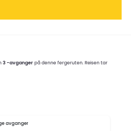
en
3 -avganger
på denne fergeruten.
Reisen tar
ige avganger