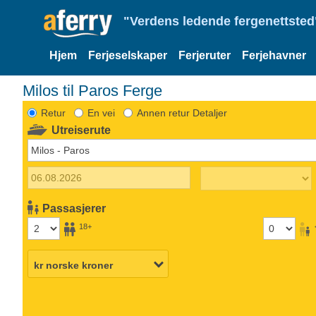
"Verdens ledende fergenettsted"
Hjem
Ferjeselskaper
Ferjeruter
Ferjehavner
Milos til Paros Ferge
Retur
En vei
Annen retur Detaljer
Utreiserute
Passasjerer
18+