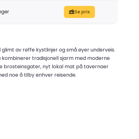
nger
Se pris
glimt av røffe kystlinjer og små øyer underveis.
ya kombinerer tradisjonell sjarm med moderne
ge brosteinsgater, nyt lokal mat på tavernaer
ed noe å tilby enhver reisende.