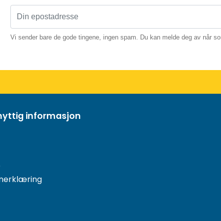
Vi sender bare de gode tingene, ingen spam. Du kan melde deg av når so
nyttig informasjon
r
nerklæring