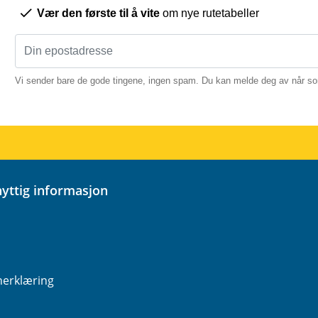
Vær den første til å vite
om nye rutetabeller
Vi sender bare de gode tingene, ingen spam. Du kan melde deg av når so
 nyttig informasjon
nerklæring