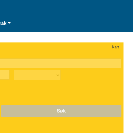
råk
Kart
Søk