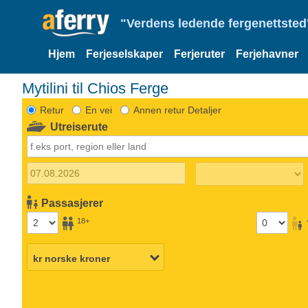
"Verdens ledende fergenettsted"
Hjem
Ferjeselskaper
Ferjeruter
Ferjehavner
Mytilini til Chios Ferge
Retur
En vei
Annen retur Detaljer
Utreiserute
Passasjerer
18+