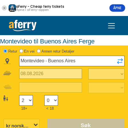
aFerry - Cheap ferry tickets
ÅPNE
Åpne i aFerry-appen
Montevideo til Buenos Aires Ferge
Retur
En vei
Annen retur Detaljer
18+
< 18
Søk