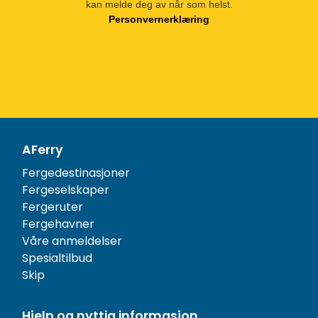
kan melde deg av når som helst.
Personvernerklæring
AFerry
Fergedestinasjoner
Fergeselskaper
Fergeruter
Fergehavner
Våre anmeldelser
Spesialtilbud
Skip
Hjelp og nyttig informasjon