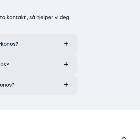
a kontakt , så hjelper vi deg
Mykonos?
nos?
konos?