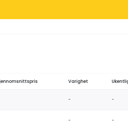
jennomsnittspris
Varighet
Ukentl
-
-
-
-