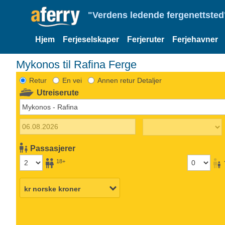
"Verdens ledende fergenettsted"
Hjem
Ferjeselskaper
Ferjeruter
Ferjehavner
Mykonos til Rafina Ferge
Retur
En vei
Annen retur Detaljer
Utreiserute
Passasjerer
18+