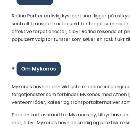
Rafina Port er en livlig kystport som ligger på østk
sentralt transportknutepunkt for ferger som reiser ti
effektive fergetjenester, tilbyr Rafina reisende et pr
populært valg for turister som søker en rask flukt ti
Om Mykonos
Mykonos havn er den viktigste maritime inngangspo
fergetjenester som forbinder Mykonos med Athen (Pir
venteområder, kafeer og transportalternativer som d
Bare en kort avstand fra Mykonos by, tilbyr havnen 
drar, tilbyr Mykonos havn en smidig og praktisk re