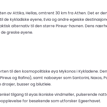
ysten av Attika, Hellas, omtrent 30 km fra Athen. Det er d
l de kykladiske øyene, Evia og andre egeiske destinasjoner
aktisk alternativ til den større Pireus-havnen. Dens nærhet
l de greske øyene.
rten til den kosmopolitiske øya Mykonos i Kykladene. De
eus og Rafina), samt naboøyer som Santorini, Naxos, Paros
rosjer, busser og bilutleie.
enkel tilgang til øyas ikoniske vindmøller, pulserende na
iseopplevelse for besøkende som utforsker Egeerhavet.