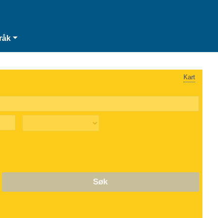
råk
Kart
Søk