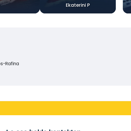
Ekaterini P
os-Rafina