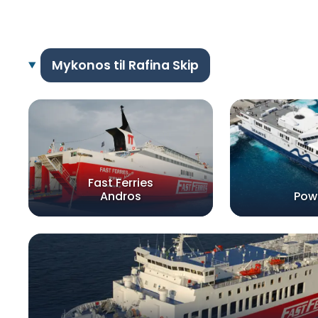
Mykonos til Rafina Skip
Fast Ferries
Andros
Pow