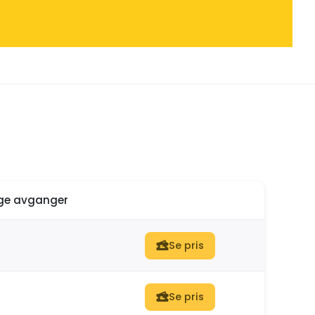
ige avganger
Se pris
Se pris