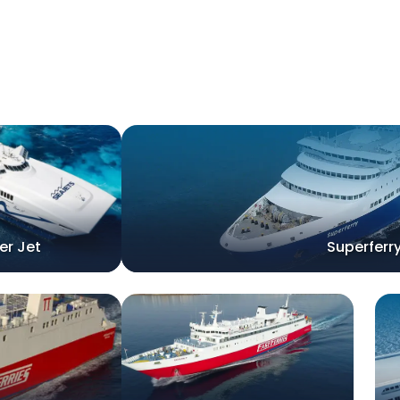
er Jet
Superferr