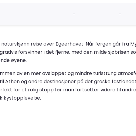
-
-
og naturskjønn reise over Egeerhavet. Når fergen går fra 
radvis forsvinner i det fjerne, med den milde sjøbrisen s
ende øyene.
lkommen av en mer avslappet og mindre turisttung atmo
 til Athen og andre destinasjoner på det greske fastlandet
fekt for et rolig stopp før man fortsetter videre til andr
sk kystopplevelse.