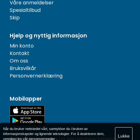
Våre anmeldelser
Spesialtilbud
Skip
Hjelp og nyttig informasjon
Min konto
Kontakt
Om oss
Bruksvilkår
Personvernerklæring
Mobilapper
Når du bruker nettstedet vårt, samtykker du i bruken av
informasjonskapsler og lignende teknologier. For å deaktivere dem,
Lukke
© 1977-
2026
AFerry Ltd. Alle rettigheter forbeholdt.
vennligst les vår
personvernregler
.