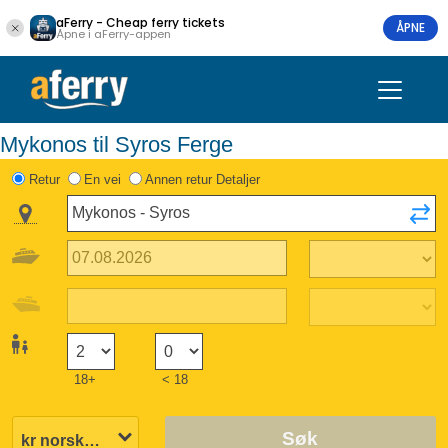
aFerry - Cheap ferry tickets
ÅPNE
Åpne i aFerry-appen
Mykonos til Syros Ferge
Retur
En vei
Annen retur Detaljer
18+
< 18
Søk