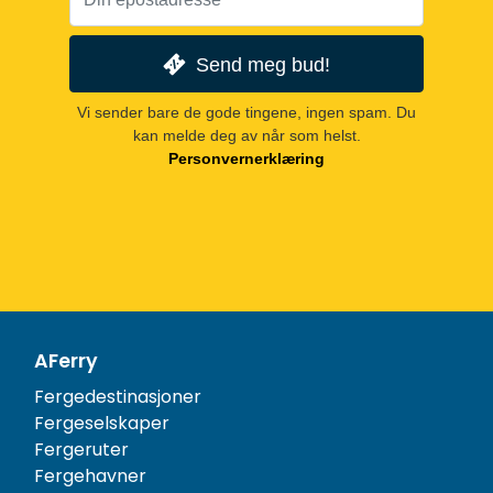
Send meg bud!
Vi sender bare de gode tingene, ingen spam. Du
kan melde deg av når som helst.
Personvernerklæring
AFerry
Fergedestinasjoner
Fergeselskaper
Fergeruter
Fergehavner