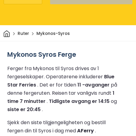
Hjem
Ruter
Mykonos-Syros
Mykonos Syros Ferge
Ferger fra Mykonos til Syros drives av 1
fergeselskaper.
Operatørene inkluderer
Blue
Star Ferries
.
Det er for tiden
11 -avganger
på
denne fergeruten.
Reisen tar vanligvis rundt
1
time 7 minutter
.
Tidligste avgang er 14:15
og
siste er 20:45
.
Sjekk den siste tilgjengeligheten og bestill
fergen din til Syros i dag med
AFerry
.