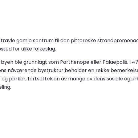
 det travle gamle sentrum til den pittoreske strandpromena
sted for ulike folkeslag.
. da byen ble grunnlagt som Parthenope eller Palaepolis. I 
 Dens nåværende bystruktur beholder en rekke bemerkelse
r og parker, fortsettelsen av mange av dens sosiale og u
ling.