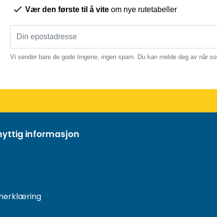
Vær den første til å vite
om nye rutetabeller
Vi sender bare de gode tingene, ingen spam. Du kan melde deg av når so
nyttig informasjon
r
nerklæring