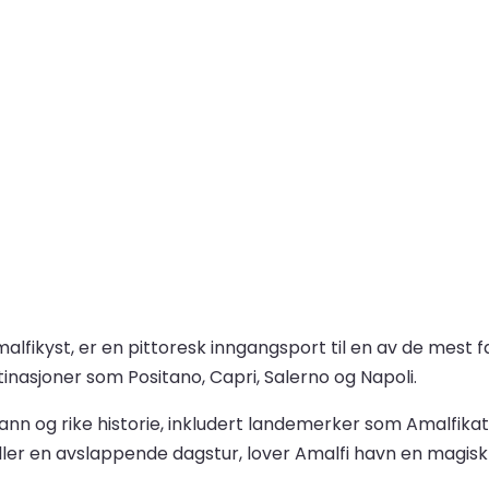
 Amalfikyst, er en pittoresk inngangsport til en av de mest 
inasjoner som Positano, Capri, Salerno og Napoli.
å vann og rike historie, inkludert landemerker som Amalfik
ler en avslappende dagstur, lover Amalfi havn en magisk s