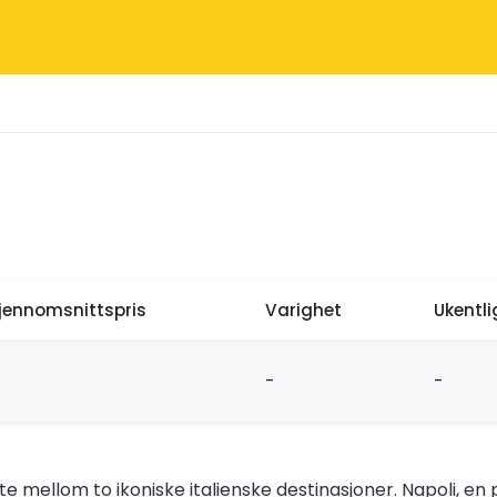
jennomsnittspris
Varighet
Ukentl
-
-
te mellom to ikoniske italienske destinasjoner. Napoli, en p