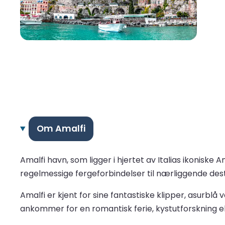
Om Amalfi
Amalfi havn, som ligger i hjertet av Italias ikoniske
regelmessige fergeforbindelser til nærliggende dest
Amalfi er kjent for sine fantastiske klipper, asurbl
ankommer for en romantisk ferie, kystutforskning el