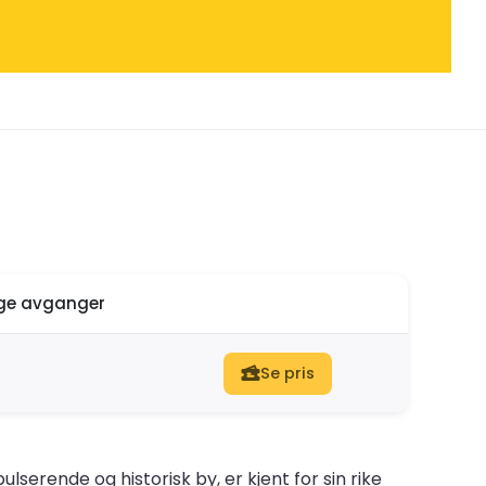
ige avganger
Se pris
ulserende og historisk by, er kjent for sin rike