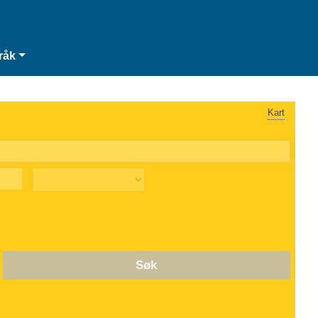
råk
Kart
Søk