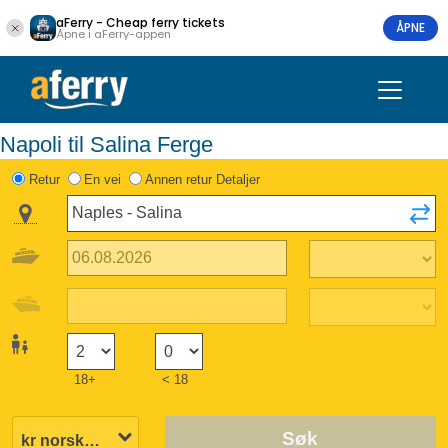
aFerry - Cheap ferry tickets
ÅPNE
Åpne i aFerry-appen
Napoli til Salina Ferge
Retur
En vei
Annen retur Detaljer
18+
< 18
Søk