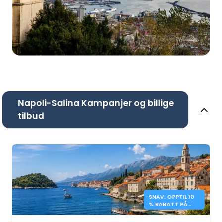
Napoli-Salina Kampanjer og billige
tilbud
SNAV: OPPTIL 10
% RABATT PÅ
FERGER TIL
KROATIA OG