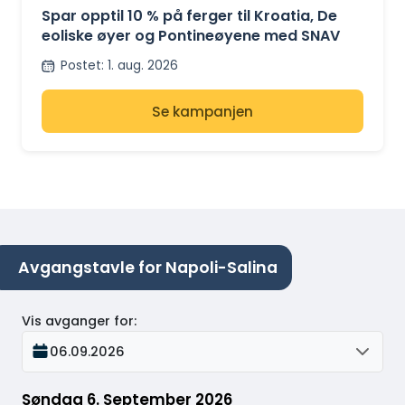
ITALIA
Spar opptil 10 % på ferger til Kroatia, De
eoliske øyer og Pontineøyene med SNAV
Postet
:
1. aug. 2026
Se kampanjen
Avgangstavle for Napoli-Salina
Vis avganger for
:
06.09.2026
Søndag 6. September 2026