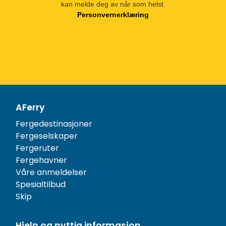
kan melde deg av når som helst.
Personvernerklæring
AFerry
Fergedestinasjoner
Fergeselskaper
Fergeruter
Fergehavner
Våre anmeldelser
Spesialtilbud
Skip
Hjelp og nyttig informasjon