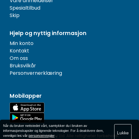
Våre anmeldelser
Spesialtilbud
Skip
Hjelp og nyttig informasjon
Min konto
Kontakt
Om oss
Bruksvilkår
Personvernerklæring
Mobilapper
Når du bruker nettstedet vårt, samtykker du i bruken av
informasjonskapsler og lignende teknologier. For å deaktivere dem,
Lukke
© 1977-
2026
AFerry Ltd. Alle rettigheter forbeholdt.
vennligst les vår
personvernregler
.