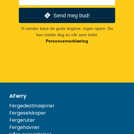
Send meg bud!
Vi sender bare de gode tingene, ingen spam. Du
kan melde deg av når som helst.
Personvernerklæring
AFerry
Fergedestinasjoner
Fergeselskaper
Fergeruter
Fergehavner