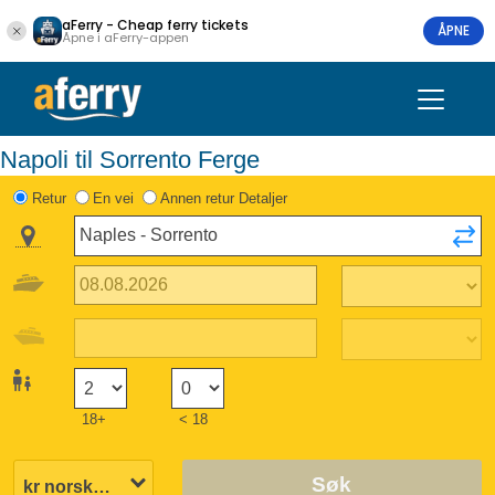
aFerry - Cheap ferry tickets
ÅPNE
Åpne i aFerry-appen
Napoli til Sorrento Ferge
Retur
En vei
Annen retur Detaljer
18+
< 18
Søk