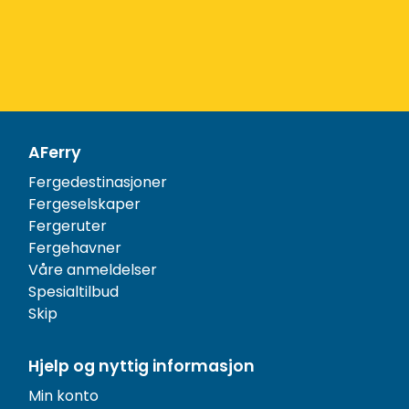
AFerry
Fergedestinasjoner
Fergeselskaper
Fergeruter
Fergehavner
Våre anmeldelser
Spesialtilbud
Skip
Hjelp og nyttig informasjon
Min konto