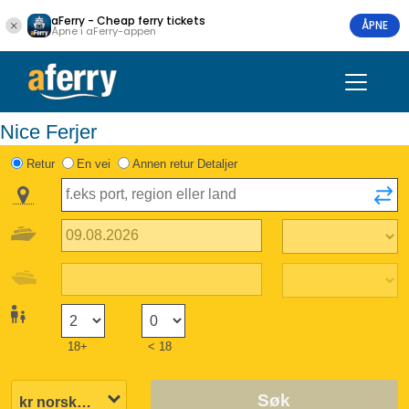
aFerry - Cheap ferry tickets
ÅPNE
Åpne i aFerry-appen
Nice Ferjer
Retur
En vei
Annen retur Detaljer
18+
< 18
Søk