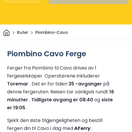
Hjem
Ruter
Piombino-Cavo
Piombino Cavo Ferge
Ferger fra Piombino til Cavo drives av 1
fergeselskaper.
Operatørene inkluderer
Toremar
.
Det er for tiden
35 -avganger
på
denne fergeruten.
Reisen tar vanligvis rundt
16
minutter
.
Tidligste avgang er 08:40
og
siste
er 19:05
.
Sjekk den siste tilgjengeligheten og bestill
fergen din til Cavo i dag med
AFerry
.