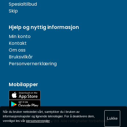
Spesialtilbud
Skip
Hjelp og nyttig informasjon
Min konto
Kontakt
Om oss
Bruksvilkår
Personvernerklæring
Mobilapper
Når du bruker nettstedet vårt, samtykker du i bruken av
informasjonskapsler og lignende teknologier. For å deaktivere dem,
Lukke
© 1977-
2026
AFerry Ltd. Alle rettigheter forbeholdt.
vennligst les vår
personvernregler
.