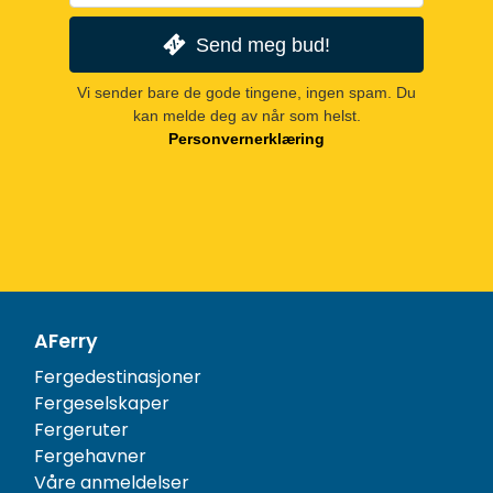
Send meg bud!
Vi sender bare de gode tingene, ingen spam. Du
kan melde deg av når som helst.
Personvernerklæring
AFerry
Fergedestinasjoner
Fergeselskaper
Fergeruter
Fergehavner
Våre anmeldelser