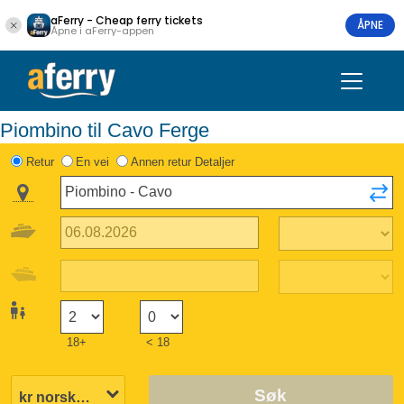
aFerry - Cheap ferry tickets
ÅPNE
Åpne i aFerry-appen
Piombino til Cavo Ferge
Retur
En vei
Annen retur Detaljer
18+
< 18
Søk