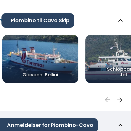
Piombino til Cavo Skip
Schioppar
Giovanni Bellini
Jet
Anmeldelser for Piombino-Cavo