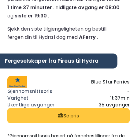
1 time 37 minutter
.
Tidligste avgang er 08:00
og
siste er 19:30
.
Sjekk den siste tilgjengeligheten og bestill
fergen din til Hydra i dag med
AFerry
.
Fergeselskaper fra Pireus til Hydra
Blue Star Ferries
-
1t 37min
35 avganger
Se pris
*Gjennomsnittspris basert på fergebestillinger fra de