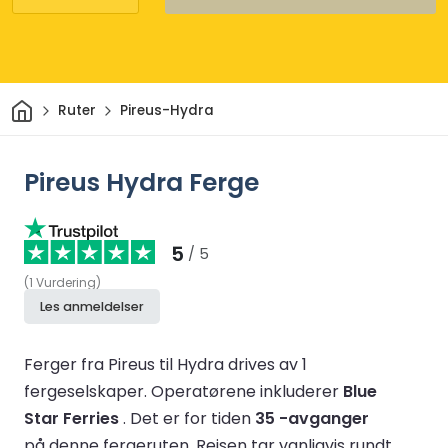
Hjem
Ruter
Pireus-Hydra
Pireus Hydra Ferge
5
/ 5
(
1
Vurdering
)
Les anmeldelser
Ferger fra Pireus til Hydra drives av 1
fergeselskaper.
Operatørene inkluderer
Blue
Star Ferries
.
Det er for tiden
35 -avganger
på denne fergeruten.
Reisen tar vanligvis rundt