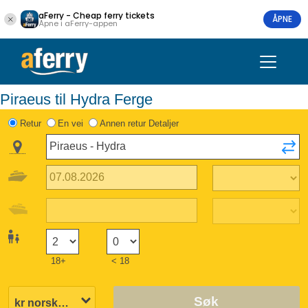
aFerry - Cheap ferry tickets
ÅPNE
Åpne i aFerry-appen
Piraeus til Hydra Ferge
Retur
En vei
Annen retur Detaljer
18+
< 18
Søk