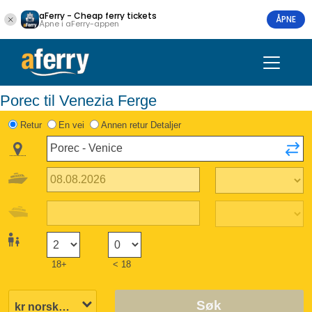
aFerry - Cheap ferry tickets
ÅPNE
Åpne i aFerry-appen
Porec til Venezia Ferge
Retur
En vei
Annen retur Detaljer
18+
< 18
Søk