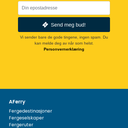
Send meg bud!
Vi sender bare de gode tingene, ingen spam. Du
kan melde deg av når som helst.
Personvernerklæring
AFerry
Fergedestinasjoner
Fergeselskaper
Fergeruter