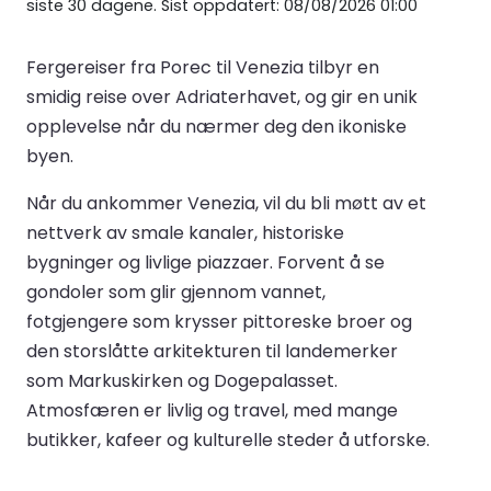
siste 30 dagene. Sist oppdatert: 08/08/2026 01:00
Fergereiser fra Porec til Venezia tilbyr en
smidig reise over Adriaterhavet, og gir en unik
opplevelse når du nærmer deg den ikoniske
byen.
Når du ankommer Venezia, vil du bli møtt av et
nettverk av smale kanaler, historiske
bygninger og livlige piazzaer. Forvent å se
gondoler som glir gjennom vannet,
fotgjengere som krysser pittoreske broer og
den storslåtte arkitekturen til landemerker
som Markuskirken og Dogepalasset.
Atmosfæren er livlig og travel, med mange
butikker, kafeer og kulturelle steder å utforske.